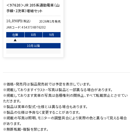
＜97620＞JR 205系通勤電車（山
手線・2次車）増結セット
10,890
円
（税込）
2026年1月発売
JANコード：
4543736976202
在庫
8月
9月
▲
10月以降
※価格・発売月は製品発売前では予定を表示しています。
※掲載しておりますイラスト・写真は製品と一部異なる場合があります。
※掲載しております実車の写真は各種権利の関係上、すべて転載禁止とさせてい
ただきます。
※製品は実車の型式・仕様とは異なる場合もあります。
※製品の仕様は予告なく変更することがあります。
※掲載の写真は照明、モニターの調整具合により実際の色と異なって見える場合
があります。
※無断転載・複製を禁じます。