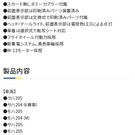
●スカート無しダミーカプラー付属
●前面表示部は印刷済みパーツ装着済み
●前面表示部は交換式で印刷済みパーツ付属
●ヘッド・テールライト、前面表示部は電球色LEDによる点灯
●車番は選択式で転写シート対応
●フライホイール付動力採用
●新集電システム、黒色車輪採用
●M-13モーター採用
製品内容
【車両】
●クハ205
●サハ204（6扉車）
●モハ205
●モハ204（M）
●サハ205
●モハ205