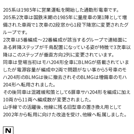
205系は1985年に営業運転を開始した通勤形電車です。
205系2次車は国鉄末期の1985年に量産車の第1陣として増
備された車両で1次車の2段窓から1段下降窓に変更されたグ
ループです。
2次車は5番編成～22番編成が該当するグループで連結面に
ある昇降ステップが千鳥配置になっている姿が特徴で3次車以
降はこのステップが垂直方向2列に変更されています。
同車は登場当初はモハ204形全車にBLMGが搭載されていま
したが電源容量が編成中2両で問題がない事から5号車のモ
ハ204形のBLMGは後に撤去されそのBLMGは増備車のモハ
204形へ転用されました。
その後同車は混雑緩和策として6扉車サハ204形を編成に加え
10両から11両へ編成数が変更されました。
山手線での活躍後、他線に残る旧型車の置き換え用として
2002年から転用に向けた改造を受け、他線へ転属しました。