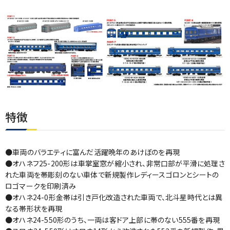
特徴
●車両のバラエティに富んだ活躍晩年のあけぼのを再現
●オハネフ25-200形は車掌室窓が縮小され、非常口部が平滑に処理さ
れた車両を帯彫刻のない車体で新規製作レディースゴロンとシートの
ロゴマークを印刷済み
●オハネ24-0形金帯は引き戸化改造された車両で、北斗星時代とは異
なる帯形状を再現
●オハネ24-550形のうち、一両は客ドア上部に帯のない555番を再現