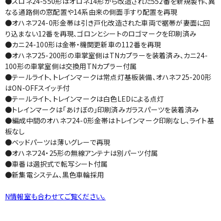
●スロネ24-550形はオロネ14形から改造された552番を新規製作、異
なる通路側の窓配置や14系由来の側面手すり配置を再現
●オハネフ24-0形金帯は引き戸化改造された車両で裾帯が妻面に回
り込まない12番を再現、ゴロンとシートのロゴマークを印刷済み
●カニ24-100形は金帯・機関更新車の112番を再現
●オハネフ25-200形の車掌室側はTNカプラーを装着済み、カニ24-
100形の車掌室側は交換用TNカプラー付属
●テールライト、トレインマークは常点灯基板装備、オハネフ25-200形
はON-OFFスイッチ付
●テールライト、トレインマークは白色LEDによる点灯
●トレインマークは「あけぼの」印刷済みガラスパーツを装着済み
●編成中間のオハネフ24-0形金帯はトレインマーク印刷なし、ライト基
板なし
●ベッドパーツは薄いグレーで再現
●オハネフ24・25形の無線アンテナは別パーツ付属
●車番は選択式で転写シート付属
●新集電システム、黒色車輪採用
N情報室も合わせてご覧ください。