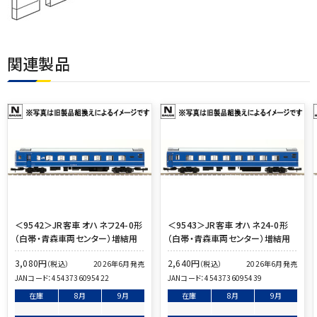
関連製品
＜9542＞JR客車 オハネフ24-0形
＜9543＞JR客車 オハネ24-0形
（白帯・青森車両センター）増結用
（白帯・青森車両センター）増結用
3,080
円
2,640
円
（税込）
（税込）
2026年6月発売
2026年6月発売
JANコード：
4543736095422
JANコード：
4543736095439
在庫
8月
9月
在庫
8月
9月