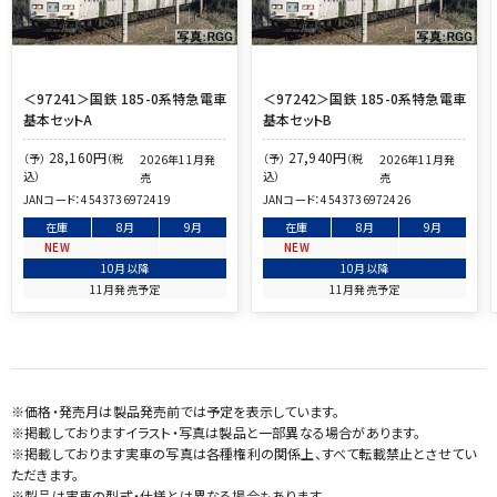
＜97241＞国鉄 185-0系特急電車
＜97242＞国鉄 185-0系特急電車
基本セットA
基本セットB
28,160
円
27,940
円
（予）
（税
（予）
（税
2026年11月発
2026年11月発
込）
込）
売
売
JANコード：
4543736972419
JANコード：
4543736972426
在庫
8月
9月
在庫
8月
9月
NEW
NEW
10月以降
10月以降
11月発売予定
11月発売予定
※価格・発売月は製品発売前では予定を表示しています。
※掲載しておりますイラスト・写真は製品と一部異なる場合があります。
※掲載しております実車の写真は各種権利の関係上、すべて転載禁止とさせてい
ただきます。
※製品は実車の型式・仕様とは異なる場合もあります。