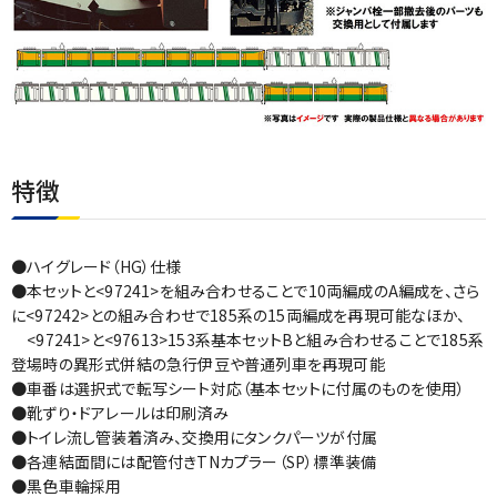
特徴
●ハイグレード（HG）仕様
●本セットと<97241>を組み合わせることで10両編成のA編成を、さら
に<97242>との組み合わせで185系の15両編成を再現可能なほか、
<97241>と<97613>153系基本セットBと組み合わせることで185系
登場時の異形式併結の急行伊豆や普通列車を再現可能
●車番は選択式で転写シート対応（基本セットに付属のものを使用）
●靴ずり・ドアレールは印刷済み
●トイレ流し管装着済み、交換用にタンクパーツが付属
●各連結面間には配管付きTNカプラー（SP）標準装備
●黒色車輪採用