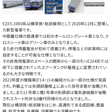
E235-1000系は横須賀・総武線用として2020年12月に登場し
た新型電車です。
中距離仕様の普通車では初のオールロングシート車となり、ク
ロスシート車はグリーン車のみとなりました。
また走行用蓄電池が初めて搭載され、停電などの非常時には
自走することが可能な仕様となりました。
その非常用電源のスペースの関係から一部のモハE234形では
床下に搭載されていたエアータンクが屋根上に変更されてい
るのも大きな特徴です。
2022年度の増備車(F14・J14)編成からは一部の仕様が見直
され、外観上では先頭部屋根上にあった信号炎管が省略され
ました。また11号車と増1号車の先頭部は電気連結器が省略
されスカート形状も0番代同様のものとなりました。
現在は横須賀・総武線をはじめ、直通先である成田線、鹿島
線、総武本線、外房線、内房線でも活躍中です。