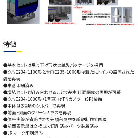
特徴
●基本セットは吊り下げ形状の紙製パッケージを採用
●クハE234-1100形とサロE235-1000形は新たにトイレの設置された
姿を再現
●車番印刷済み
●増結セットと組み合わせることで基本11両編成の再現が可能
●クハE234-1000形（1号車）はTNカプラー(SP)装備
●車体は2種類のシルバーで再現
●前面・側面のグリーンガラスを再現
●信号炎管が省略された先頭部屋根を新規制作で再現
●前面表示部は交換式で印刷済みパーツ装着済み
●JRマーク印刷済み