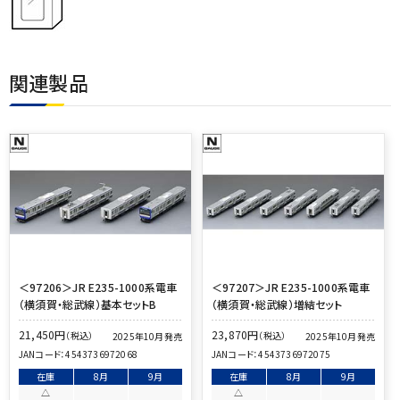
関連製品
＜97206＞JR E235-1000系電車
＜97207＞JR E235-1000系電車
（横須賀・総武線）基本セットB
（横須賀・総武線）増結セット
21,450
円
23,870
円
（税込）
（税込）
2025年10月発売
2025年10月発売
JANコード：
4543736972068
JANコード：
4543736972075
在庫
8月
9月
在庫
8月
9月
△
△