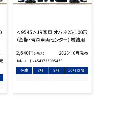
0
＜9545＞JR客車 オハネ25-100形
結
（金帯・青森車両センター）増結用
2,640
円
2026年6月発売
（税込）
発売
JANコード：
4543736095453
在庫
8月
9月
10月以降