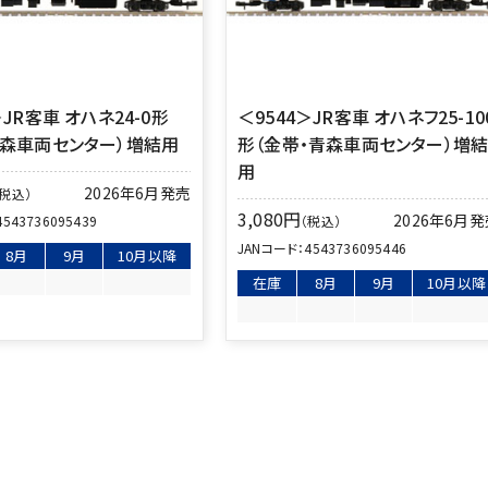
＞JR客車 オハネ24-0形
＜9544＞JR客車 オハネフ25-10
青森車両センター）増結用
形（金帯・青森車両センター）増
用
2026年6月発売
（税込）
3,080
円
2026年6月
4543736095439
（税込）
JANコード：
4543736095446
8月
9月
10月以降
在庫
8月
9月
10月以降