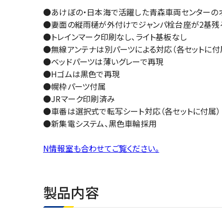
●あけぼの・日本海で活躍した青森車両センターのオ
●妻面の縦雨樋が外付けでジャンパ栓台座が2基残
●トレインマーク印刷なし、ライト基板なし
●無線アンテナは別パーツによる対応（各セットに付属
●ベッドパーツは薄いグレーで再現
●Hゴムは黒色で再現
●幌枠パーツ付属
●JRマーク印刷済み
●車番は選択式で転写シート対応（各セットに付属）
●新集電システム、黒色車輪採用
N情報室も合わせてご覧ください。
製品内容