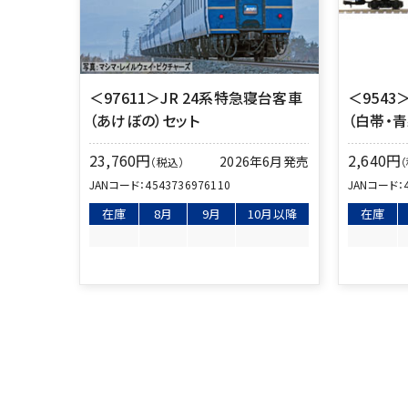
＜97611＞JR 24系特急寝台客車
＜9543
（あけぼの）セット
（白帯・
23,760
円
2,640
円
2026年6月発売
（税込）
JANコード：
4543736976110
JANコード：
在庫
8月
9月
10月以降
在庫