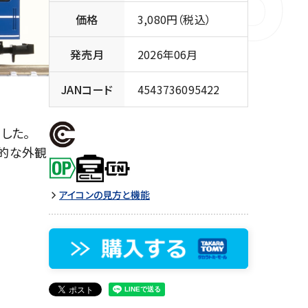
価格
3,080円（税込）
発売月
2026年06月
JANコード
4543736095422
した。
的な外観
アイコンの見方と機能