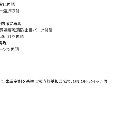
実に再現
ー選択取付
いを的確に再現
現、貫通扉転落防止柵パーツ付属
6-11を再現
再現
ーツで再現
属
2）は、車掌室側を基準に常点灯基板装備で、ON-OFFスイッチ付