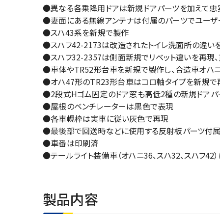
●異なる各乗降用ドアは新規ドアパーツを加えて忠
●妻面にある無線アンテナは付属のパーツでユーザ
●スハ43系を新規で製作
●スハフ42-2173は改造されたトイレ洗面所の違
●スハフ32-2357は側面新規でリベット違いを再
●車体やTR52形台車を新規で製作し、合造車オハニ3
●オハ47形のTR23形台車はコロ軸タイプを新規で
●2段式Hゴム固定のドア窓も高低2種の新規ドアパ
●屋根のベンチレーターは黒色で表現
●各車幌枠は実車に従い灰色で再現
●最後部で回送時などに使用する反射板パーツ付
●車番は印刷済
●テールライト装備車（オハニ36、スハ32、スハフ4
製品内容