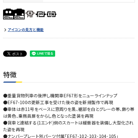
アイコンの見方と機能
特徴
●重量貨物列車の後押し機関車EF67形をニューラインナップ
●EF67-100の更新工事を受けた後の姿を新規製作で再現
●車体は赤11号をベースに窓周りを黒、裾部を白とグレーの帯、飾り帯
は黄色、乗務員扉をからし色となった塗装を再現
●貨車と連結する(1エンド)側のスカートは緩衝器を装備し大型化され
た姿を再現
●ナンバープレート別パーツ付属｢EF67-102･103･104･105｣