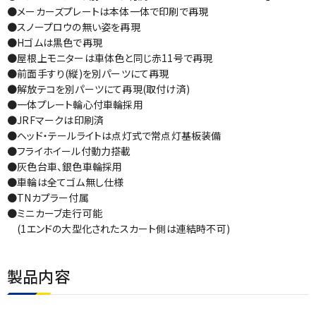
●メーカーズプレートは本体一体で印刷で再現
●スノープロウの無い姿を再現
●Hゴムは黒色で再現
●屋根上モニターは車体色と同じ赤11号で再現
●前面手すり(縦)を別パーツにて再現
●解放テコを別パーツにて再現(取付け済)
●一体プレート輪心付車輪採用
●JRFマークは印刷済
●ヘッド・テールライトは点灯式で常点灯基板装備
●フライホイール付動力搭載
●灰色台車、銀色車輪採用
●車輪は全てゴム無し仕様
●TNカプラー付属
●ミニカーブ走行可能
(1エンドの大型化されたスカート側は連結時不可)
製品内容