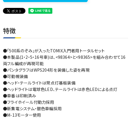
特徴
●「500系のぞみ」が入ったTOMIX入門者用トータルセット
●本製品(1・2・5・16号車)は、<98364>と<98365>を組み合わせて16
両フル編成が再現可能
●パンタグラフはWPS204形を装備した姿を再現
●可動幌装備
●ヘッド・テールライトは常点灯基板装備
●ヘッドライトは電球色LED、テールライトは赤色LEDによる点灯
●車番は印刷済み
●フライホイール付動力採用
●新集電システム・銀色車輪採用
●M-13モーター使用