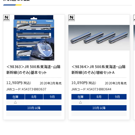
＜98363＞JR 500系東海道・山陽
＜98364＞JR 500系東海道・山陽
新幹線(のぞみ)基本セット
新幹線(のぞみ)増結セットA
12,980
円
10,890
円
（税込）
（税込）
2020年2月発売
2020年2月発売
JANコード：
4543736983637
JANコード：
4543736983644
在庫
8月
9月
在庫
8月
9月
△
△
10月以降
10月以降