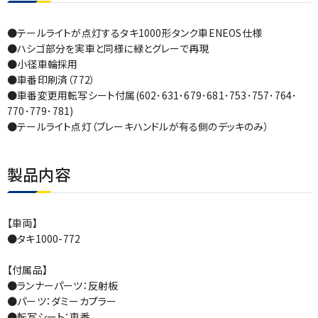
●テールライトが点灯するタキ1000形タンク車ENEOS仕様
●ハシゴ部分を実車と同様に緑とグレーで再現
●小径車輪採用
●車番印刷済（772）
●車番変更用転写シート付属(602･631･679･681･753･757･764･
770･779･781)
●テールライト点灯（ブレーキハンドルが有る側のデッキのみ）
製品内容
【車両】
●タキ1000-772
【付属品】
●ランナーパーツ：反射板
●パーツ：ダミーカプラー
●転写シート：車番