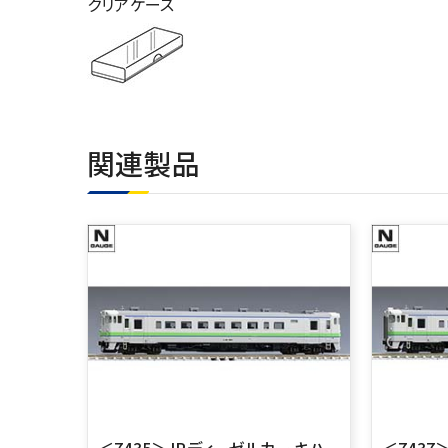
クリアケース
関連製品
＜7435＞JRディーゼルカー キハ
＜7437