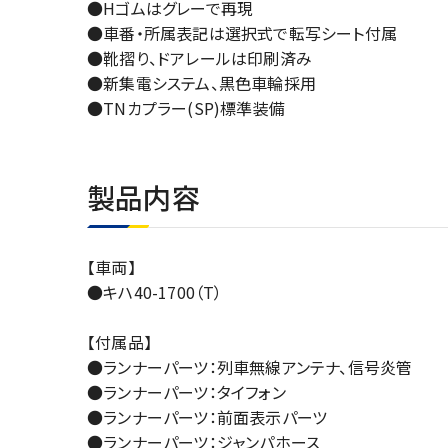
●Hゴムはグレーで再現
●車番・所属表記は選択式で転写シート付属
●靴摺り、ドアレールは印刷済み
●新集電システム、黒色車輪採用
●TNカプラー(SP)標準装備
製品内容
【車両】
●キハ40-1700（T）
【付属品】
●ランナーパーツ：列車無線アンテナ、信号炎管
●ランナーパーツ：タイフォン
●ランナーパーツ：前面表示パーツ
●ランナーパーツ：ジャンパホース