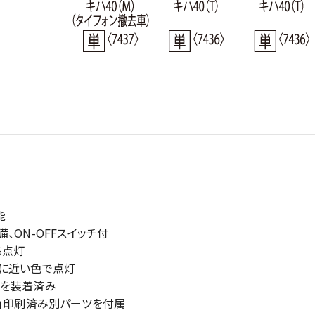
能
、ON-OFFスイッチ付
る点灯
色に近い色で点灯
」を装着済み
ン」印刷済み別パーツを付属