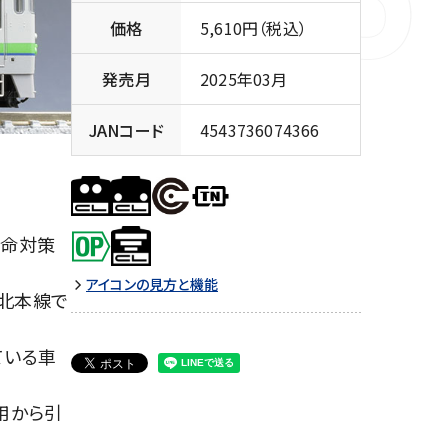
価格
5,610円（税込）
発売月
2025年03月
JANコード
4543736074366
延命対策
アイコンの見方と機能
石北本線で
ている車
用から引