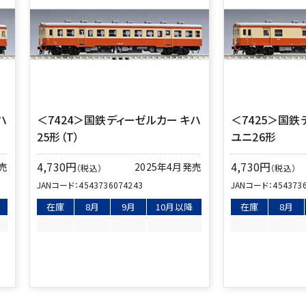
ハ
＜7424＞国鉄ディーゼルカー キハ
＜7425＞国鉄
25形（T）
ユニ26形
4,730
円
4,730
円
発売
2025年4月発売
（税込）
（税込）
JANコード：
4543736074243
JANコード：
454373
在庫
8月
9月
10月以降
在庫
8月