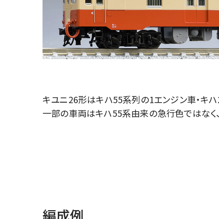
キユニ26形はキハ55系列の1エンジン車・キ
一部の車両はキハ55系由来の急行色ではなく
編成例