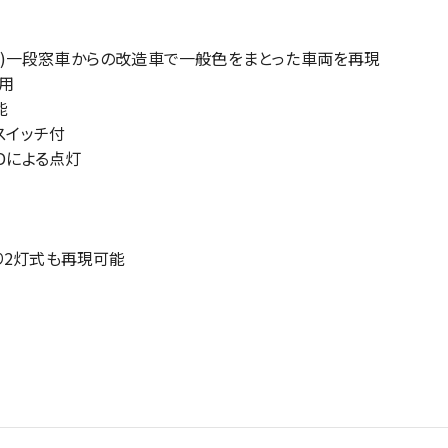
25形)一段窓車からの改造車で一般色をまとった車両を再現
用
能
スイッチ付
Dによる点灯
り2灯式も再現可能