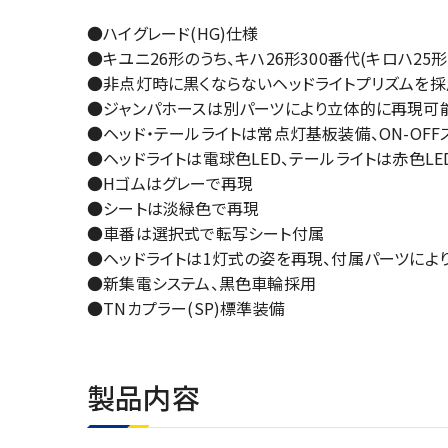
●ハイグレード(HG)仕様
●キユニ26形のうち、キハ26形300番代(キロハ
●非点灯時に黒くならないヘッドライトプリズムを採
●ジャンパホースは別パーツにより立体的に再現可
●ヘッド・テールライトは常点灯基板装備、ON-OFF
●ヘッドライトは電球色LED、テールライトは赤色LE
●Hゴムはグレーで再現
●シートは淡緑色で再現
●車番は選択式で転写シート付属
●ヘッドライトは1灯式の姿を再現、付属パーツによ
●新集電システム、黒色車輪採用
●TNカプラー(SP)標準装備
製品内容