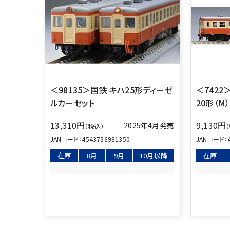
＜98135＞国鉄 キハ25形ディーゼ
＜742
ルカーセット
20形（M）
13,310
円
9,130
円
2025年4月発売
（税込）
JANコード：
4543736981350
JANコード：
在庫
8月
9月
10月以降
在庫