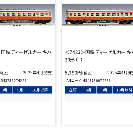
2＞国鉄ディーゼルカー キハ
＜7423＞国鉄ディーゼルカー キ
20形（T）
5,390
円
2025年4月発売
2025年4月
（税込）
（税込）
4543736074229
JANコード：
4543736074236
8月
9月
10月以降
在庫
8月
9月
10月以降