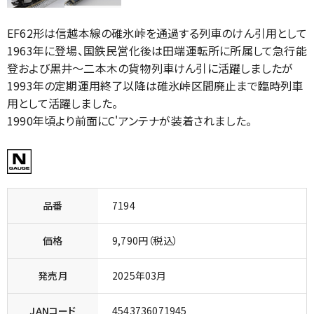
EF62形は信越本線の碓氷峠を通過する列車のけん引用として
1963年に登場、国鉄民営化後は田端運転所に所属して急行能
登および黒井～二本木の貨物列車けん引に活躍しましたが
1993年の定期運用終了以降は碓氷峠区間廃止まで臨時列車
用として活躍しました。
1990年頃より前面にC'アンテナが装着されました。
品番
7194
価格
9,790円（税込）
発売月
2025年03月
JANコード
4543736071945