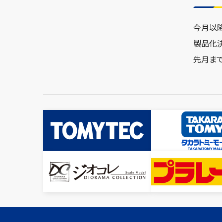
今月以
製品化
先月ま