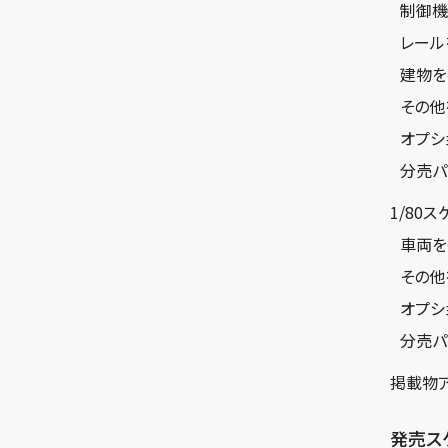
制御機
レール
建物を
その他
オプシ
分売パ
1/80
車両を
その他
オプシ
分売パ
掲載物
発売ス