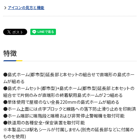
アイコンの見方と機能
特徴
●島式ホーム(都市型)延長部と本セットの組合せで直端形の島式ホー
ムが組める
●島式ホームセット(都市型)+島式ホーム(都市型)延長部と本セットの
組合せで片側のみが直端形の終着駅用島式ホームが2つ組める
●単体使用で屋根のない全長220mmの島式ホームが組める
●ホーム上面には点字ブロックと線路への落下防止滑り止めを印刷済
●ホーム端部に端階段と端柵および非常停止警報機を取付可能
●鉄道用の各種安全・保安装置を取付可能
※本製品には駅名シールが付属しません(別売の延長部などに付属の
ものを使用)