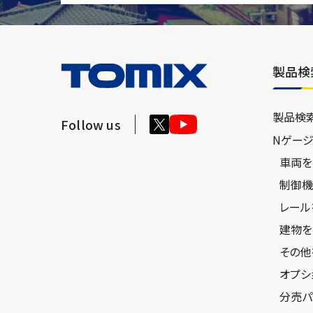
製品検
製品検
Follow us
Nゲー
車両を
制御機
レール
建物を
その他
オプシ
分売パ