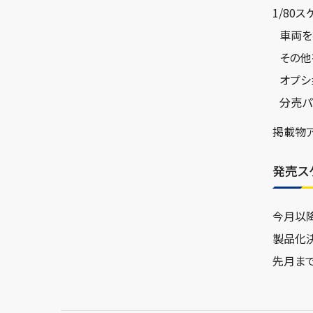
1/80
車両を
その他
オプシ
分売パ
掲載物
発売ス
今月以
製品化
先月ま