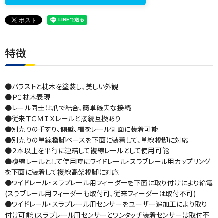
特徴
●バラストと枕木を塗装し、美しい外観
●ＰＣ枕木表現
●レール同士は爪で結合、簡単確実な接続
●従来ＴＯＭＩＸレールと接続互換あり
●別売りの手すり、側壁、柵をレール側面に装着可能
●別売りの単線橋脚ベースを下面に装着して、単線橋脚に対応
●２本以上を平行に連結して複線レールとして使用可能
●複線レールとして使用時にワイドレール・スラブレール用カップリング
を下面に装着して複線高架橋脚に対応
●ワイドレール・スラブレール用フィーダーを下面に取り付けにより給電
(スラブレール用フィーダーも取付可、従来フィーダーは取付不可)
●ワイドレール・スラブレール用センサーをユーザー追加工により取り
付け可能 (スラブレール用センサーとワンタッチ装着センサーは取付不