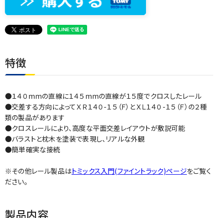
特徴
●１４０mmの直線に１４５mmの直線が１５度でクロスしたレール
●交差する方向によってＸＲ１４０-１５（Ｆ）とＸＬ１４０-１５（Ｆ）の２種
類の製品があります
●クロスレールにより、高度な平面交差レイアウトが敷説可能
●バラストと枕木を塗装で表現し、リアルな外観
●簡単確実な接続
※その他レール製品は
トミックス入門(ファイントラック)ページ
をご覧く
ださい。
製品内容