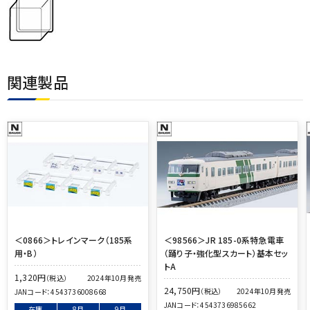
関連製品
＜0866＞トレインマーク（185系
＜98566＞JR 185-0系特急電車
用・B）
（踊り子・強化型スカート）基本セッ
トA
1,320
円
（税込）
2024年10月発売
24,750
円
（税込）
2024年10月発売
JANコード：
4543736008668
JANコード：
4543736985662
在庫
8月
9月