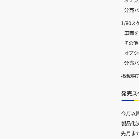
分売パ
1/80
車両を
その他
オプシ
分売パ
掲載物
発売ス
今月以
製品化
先月ま