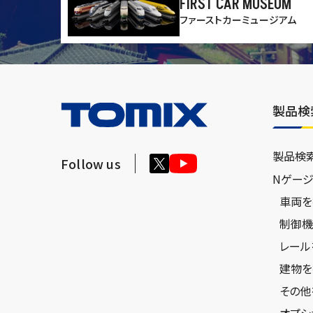
FIRST CAR MUSEUM
ファーストカーミュージアム
製品検
製品検
Follow us
Nゲー
車両を
制御機
レール
建物を
その他
オプシ