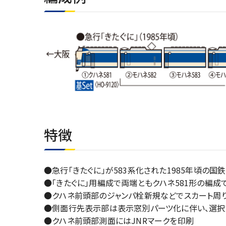
特徴
●急行「きたぐに」が583系化された1985年頃の国
●「きたぐに」用編成で両端ともクハネ581形の編成
●クハネ前頭部のジャンパ栓新規などでスカート周
●側面行先表示部は表示窓別パーツ化に伴い、選
●クハネ前頭部測面にはJNRマークを印刷