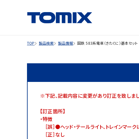
TOP
製品検索
製品情報
国鉄 583系電車（きたぐに）基本セット
※下記、記載内容に変更があり訂正を致しました。ご
【訂正箇所】
・特徴
［誤］●ヘッド・テールライト、トレインマークは
［正］なし