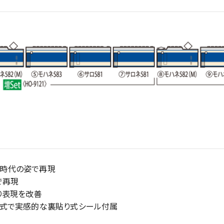
鉄時代の姿で再現
で再現
り表現を改善
択式で実感的な裏貼り式シール付属