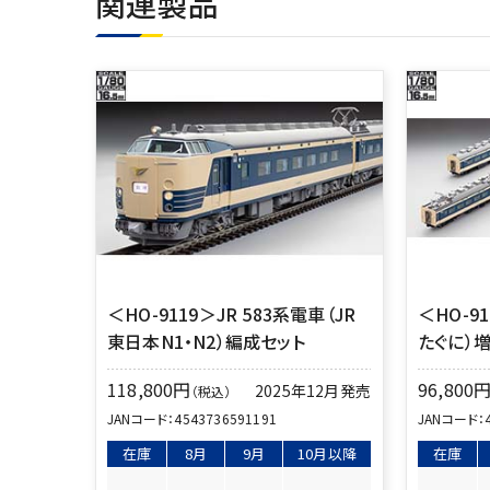
関連製品
＜HO-9119＞JR 583系電車（JR
＜HO-9
東日本N1・N2）編成セット
たぐに）
118,800
円
96,800
2025年12月発売
（税込）
JANコード：
4543736591191
JANコード：
在庫
8月
9月
10月以降
在庫