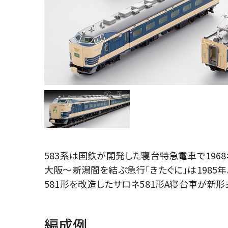
583系は国鉄が開発した寝台特急電車で196
大阪～新潟間を結ぶ急行｢きたぐに｣は1985
581形を改造したサロネ581形A寝台車が新
編成例