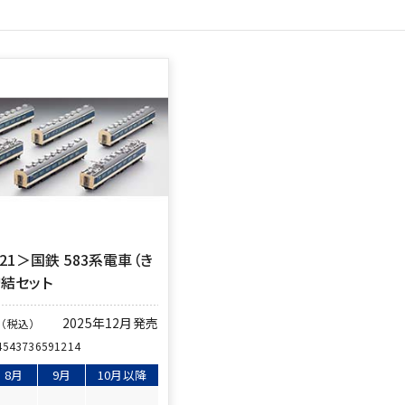
121＞国鉄 583系電車（き
増結セット
円
2025年12月発売
（税込）
4543736591214
8月
9月
10月以降