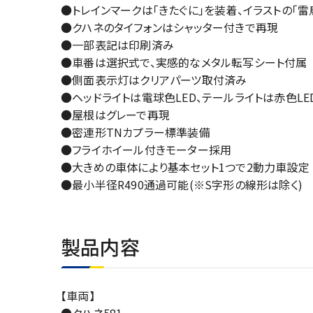
●トレインマークは「きたぐに」を装着、イラストの「雷
●クハネのタイフォンはシャッター付きで再現
●一部表記は印刷済み
●車番は選択式で、実感的なメタル転写シート付属
●側面表示灯はクリアパーツ取付済み
●ヘッドライトは電球色LED、テールライトは赤色LE
●屋根はグレーで再現
●密連形TNカプラー標準装備
●フライホイール付きモーター採用
●大きめの車体により基本セット1つで2動力車設定
●最小半径R490通過可能(※S字形の線形は除く)
製品内容
【車両】
●クハネ581