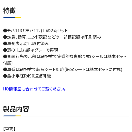
特徴
●モハ113とモハ112(T)の2両セット
●定員、換算、エンド表記などの一部標記類は印刷済み
●車側表示灯は取付済み
●窓のHゴム部はグレーで再現
●側面行先表示部は選択式で実感的な裏貼り式(シールは基本セット
付属)
●車番は選択式で転写シート対応(転写シートは基本セットに付属)
●最小半径R490通過可能
HO情報室も合わせてご覧ください。
製品内容
【車両】