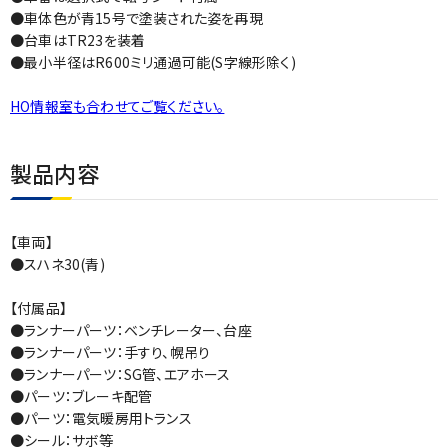
●車体色が青15号で塗装された姿を再現
●台車はTR23を装着
●最小半径はR600ミリ通過可能(S字線形除く)
HO情報室も合わせてご覧ください。
製品内容
【車両】
●スハネ30(青)
【付属品】
●ランナーパーツ：ベンチレーター、台座
●ランナーパーツ：手すり、幌吊り
●ランナーパーツ：SG管、エアホース
●パーツ：ブレーキ配管
●パーツ：電気暖房用トランス
●シール：サボ等