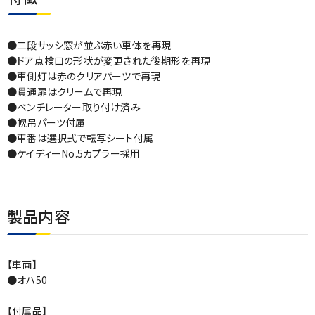
●二段サッシ窓が並ぶ赤い車体を再現
●ドア点検口の形状が変更された後期形を再現
●車側灯は赤のクリアパーツで再現
●貫通扉はクリームで再現
●ベンチレーター取り付け済み
●幌吊パーツ付属
●車番は選択式で転写シート付属
●ケイディーNo.5カプラー採用
製品内容
【車両】
●オハ50
【付属品】