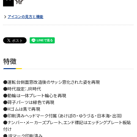
アイコンの見方と機能
特徴
●運転台側面窓改造後のサッシ窓化された姿を再現
●時代設定：JR時代
●動輪は一体プレート輪心を再現
●碍子パーツは緑色で再現
●Hゴムは黒で再現
●印刷済みヘッドマーク付属（あけぼの・ゆうづる・日本海・出羽）
●ナンバー・メーカーズプレート、エンド標記はエッチングプレート板貼
付け
●JRマーク印刷済み