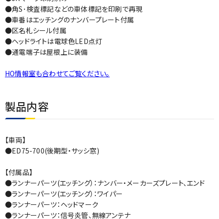
●角S･検査標記などの車体標記を印刷で再現
●車番はエッチングのナンバープレート付属
●区名札シール付属
●ヘッドライトは電球色LED点灯
●通電端子は屋根上に装備
HO情報室も合わせてご覧ください。
製品内容
【車両】
●ED75-700(後期型・サッシ窓)
【付属品】
●ランナーパーツ(エッチング）：ナンバー・メーカーズプレート、エンド
●ランナーパーツ(エッチング）：ワイパー
●ランナーパーツ：ヘッドマーク
●ランナーパーツ：信号炎管、無線アンテナ