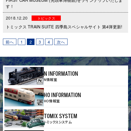
FIRST CAR MUSEUM (先頭車博物館)をラインナップいたしま
す！
2018.12.20
トピックス
トミックス TRAIN SUITE 四季島スペシャルサイト 第4弾更新!
前へ
1
2
3
4
次へ
N INFORMATION
N情報室
HO INFORMATION
HO情報室
TOMIX SYSTEM
トミックスシステム