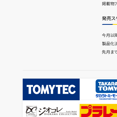
掲載物
発売ス
今月以
製品化
先月ま