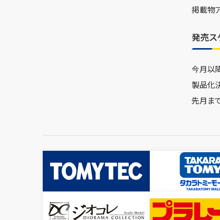
掲載物
発売ス
今月以
製品化
先月ま