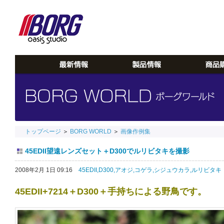
トップページ
＞
BORG WORLD
＞
画像作例集
45EDII望遠レンズセット＋D300でルリビタキを撮影
2008年2月 1日 09:16
45EDII,
D300,
アオジ,
コゲラ,
シジュウカラ,
ルリビタキ
45EDII+7214＋D300＋手持ちによる野鳥です。