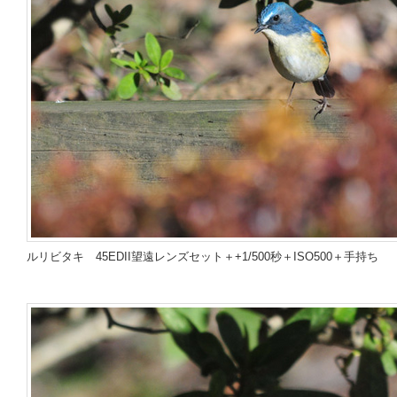
ルリビタキ
45EDII望遠レンズセット＋
+
1/500秒＋ISO500＋手持ち