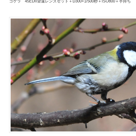
コゲラ
45EDII望遠レンズセット＋D300
+
1/500秒＋ISO800＋手持ち