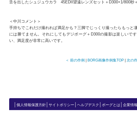
舌を出したシュジュウカラ
45EDII望遠レンズセット＋D300
+
1/800
＜中川コメント＞
手持ちでこれだけ撮れれば満足かも？三脚でじっくり撮ったらもっと
には勝てません。それにしてもデジボーグ＋D300の撮影は楽しいで
い、満足度が非常に高いです。
＜ 前の作例
|
BORG画像作例集TOP
|
次の作
│
│
│
│
│
個人情報保護方針
サイトポリシー
ヘルプデスク
ボーグとは
企業情