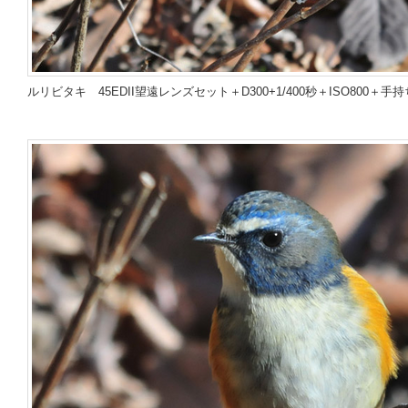
ルリビタキ
45EDII望遠レンズセット＋D300
+
1/400秒＋ISO800＋手持