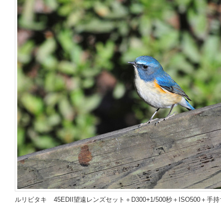
+
ルリビタキ
45EDII望遠レンズセット＋D300
1/500秒＋ISO500＋手