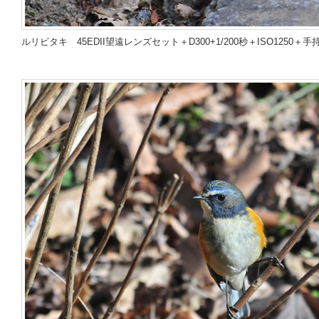
ルリビタキ
45EDII望遠レンズセット＋D300
+
1/200秒＋ISO1250＋手