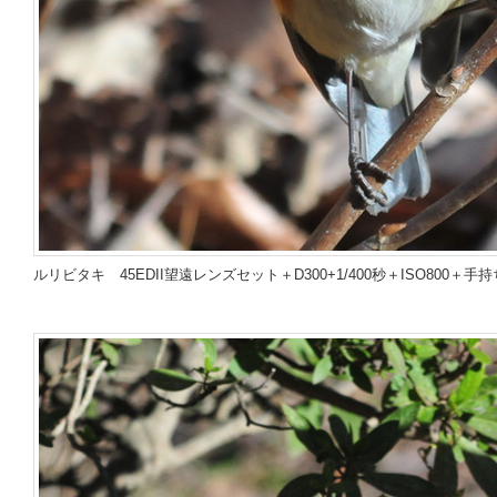
ルリビタキ
45EDII望遠レンズセット＋D300
+
1/400秒＋ISO800＋手持