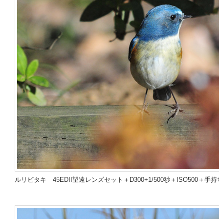
ルリビタキ
45EDII望遠レンズセット＋D300
+
1/500秒＋ISO500＋手持