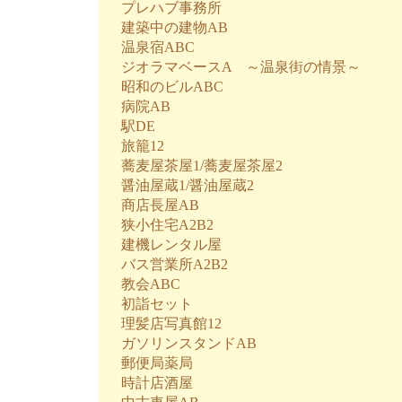
プレハブ事務所
建築中の建物AB
温泉宿ABC
ジオラマベースA ～温泉街の情景～
昭和のビルABC
病院AB
駅DE
旅籠12
蕎麦屋茶屋1/蕎麦屋茶屋2
醤油屋蔵1/醤油屋蔵2
商店長屋AB
狭小住宅A2B2
建機レンタル屋
バス営業所A2B2
教会ABC
初詣セット
理髪店写真館12
ガソリンスタンドAB
郵便局薬局
時計店酒屋