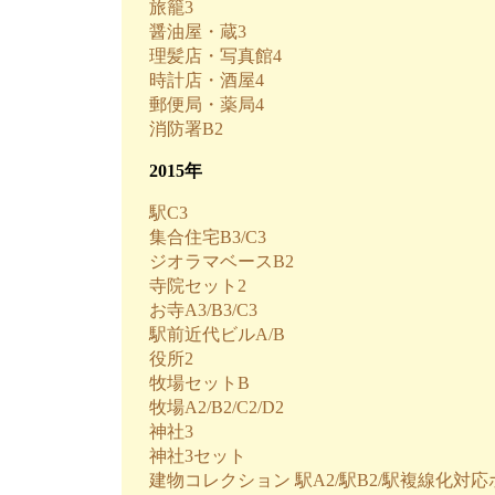
旅籠3
醤油屋・蔵3
理髪店・写真館4
時計店・酒屋4
郵便局・薬局4
消防署B2
2015年
駅C3
集合住宅B3/C3
ジオラマベースB2
寺院セット2
お寺A3/B3/C3
駅前近代ビルA/B
役所2
牧場セットB
牧場A2/B2/C2/D2
神社3
神社3セット
建物コレクション 駅A2/駅B2/駅複線化対