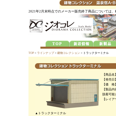
2021年2月末時点でのメーカー販売終了商品については
TOP
>
ラインナップ
>
建物コレクション
> トラックターミナル
【商品名
【発売日】
【価 格】
【製品内
脱着可能
【レイアウ
▲トラックターミナル