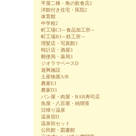
平屋二棟・角の飲食店2
洋館付き住宅・医院2
体育館
中学校2
町工場C3～食品加工所～
町工場B3～鉄工所～
理髪店・写真館3
時計店・酒屋3
郵便局・薬局3
ジオラマベースD
遊興施設
土産物屋A/B
農家E3
農家D3
パン屋・肉屋・BAR寿司店
魚屋・八百屋・純喫茶
日帰り温泉
温泉宿D
温泉街セット
公民館・図書館