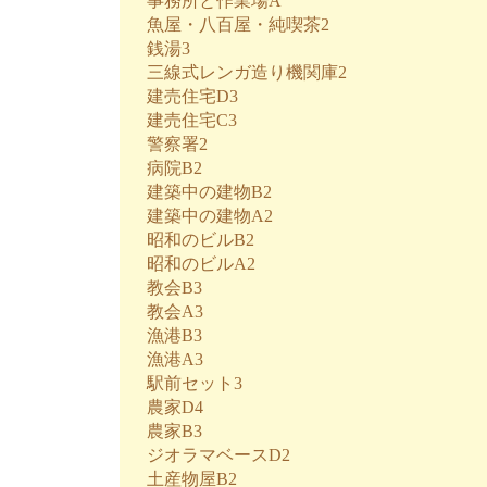
事務所と作業場A
魚屋・八百屋・純喫茶2
銭湯3
三線式レンガ造り機関庫2
建売住宅D3
建売住宅C3
警察署2
病院B2
建築中の建物B2
建築中の建物A2
昭和のビルB2
昭和のビルA2
教会B3
教会A3
漁港B3
漁港A3
駅前セット3
農家D4
農家B3
ジオラマベースD2
土産物屋B2