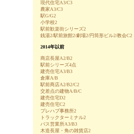
現代住宅A3/C3
農家A3/C3
駅G/G2
小学校2
駅前歓楽街シリーズ2
銭湯2/駅前旅館2/劇場2/円筒形ビル2/教会C2
2014年以前
商店長屋A2/B2
駅前シリーズ4点
建売住宅A3/B3
倉庫A/B
駅前商店A2/B2/C2
交差点の建物A/B/C
建売住宅D2
建売住宅C2
プレハブ事務所2
トラックターミナル2
バス営業所A3/B3
木造長屋・角の雑貨店2