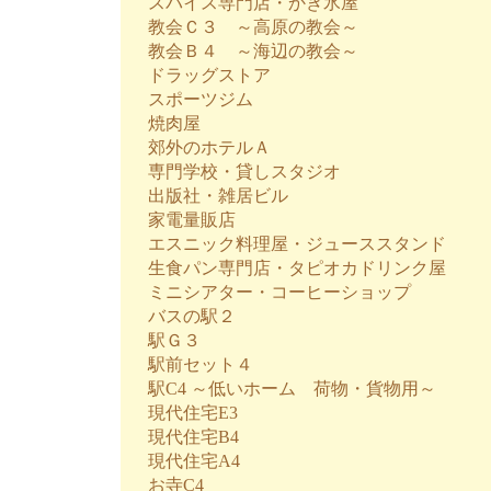
スパイス専門店・かき氷屋
教会Ｃ３ ～高原の教会～
教会Ｂ４ ～海辺の教会～
ドラッグストア
スポーツジム
焼肉屋
郊外のホテルＡ
専門学校・貸しスタジオ
出版社・雑居ビル
家電量販店
エスニック料理屋・ジューススタンド
生食パン専門店・タピオカドリンク屋
ミニシアター・コーヒーショップ
バスの駅２
駅Ｇ３
駅前セット４
駅C4 ～低いホーム 荷物・貨物用～
現代住宅E3
現代住宅B4
現代住宅A4
お寺C4