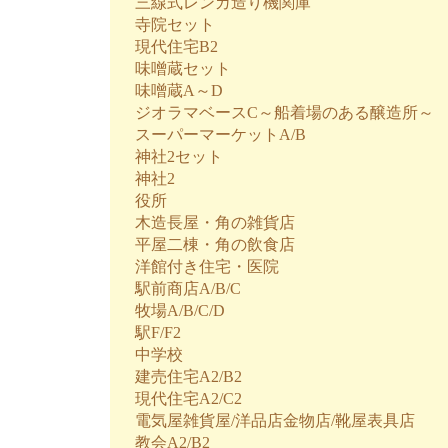
三線式レンガ造り機関庫
寺院セット
現代住宅B2
味噌蔵セット
味噌蔵A～D
ジオラマベースC～船着場のある醸造所～
スーパーマーケットA/B
神社2セット
神社2
役所
木造長屋・角の雑貨店
平屋二棟・角の飲食店
洋館付き住宅・医院
駅前商店A/B/C
牧場A/B/C/D
駅F/F2
中学校
建売住宅A2/B2
現代住宅A2/C2
電気屋雑貨屋/洋品店金物店/靴屋表具店
教会A2/B2