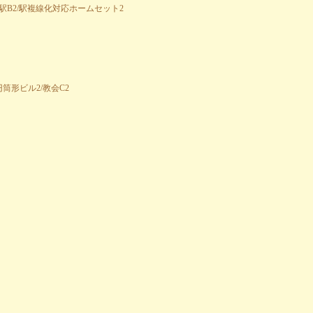
/駅B2/駅複線化対応ホームセット2
円筒形ビル2/教会C2