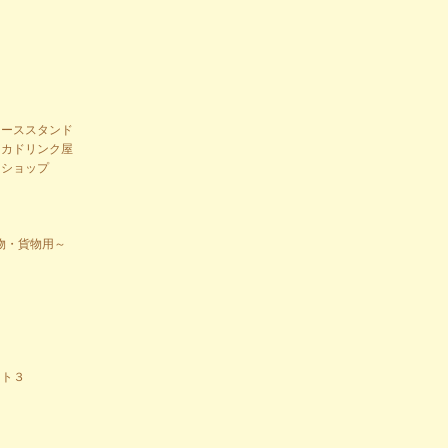
オ
ューススタンド
オカドリンク屋
ーショップ
荷物・貨物用～
ット３