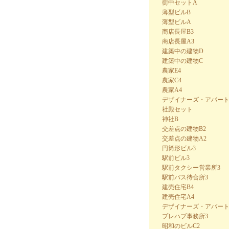
街中セットA
薄型ビルB
薄型ビルA
商店長屋B3
商店長屋A3
建築中の建物D
建築中の建物C
農家E4
農家C4
農家A4
デザイナーズ・アパート
社殿セット
神社B
交差点の建物B2
交差点の建物A2
円筒形ビル3
駅前ビル3
駅前タクシー営業所3
駅前バス待合所3
建売住宅B4
建売住宅A4
デザイナーズ・アパー
プレハブ事務所3
昭和のビルC2