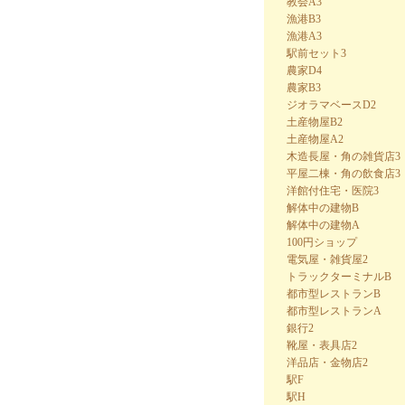
教会A3
漁港B3
漁港A3
駅前セット3
農家D4
農家B3
ジオラマベースD2
土産物屋B2
土産物屋A2
木造長屋・角の雑貨店3
平屋二棟・角の飲食店3
洋館付住宅・医院3
解体中の建物B
解体中の建物A
100円ショップ
電気屋・雑貨屋2
トラックターミナルB
都市型レストランB
都市型レストランA
銀行2
靴屋・表具店2
洋品店・金物店2
駅F
駅H