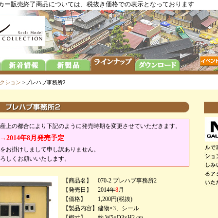
メーカー販売終了商品については、税抜き価格での表示となっております
クション
>プレハブ事務所2
産上の都合により下記のように発売時期を変更させていただきます。
定→2014年8月発売予定
をお掛けしまして申し訳ありません。
ろしくお願いいたします。
【商品名】
070-2 プレハブ事務所2
【発売日】
2014年
8
月
【価格】
1,200円(税抜)
【製品内容】
建物×3、シール
【概寸】
約 W5×D3×H2 cm