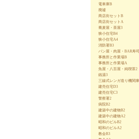
電車庫B
廃墟
商店街セットB
商店街セットA
蕎麦屋・茶屋3
狭小住宅B4
狭小住宅A4
消防署B3
パン屋・肉屋・BAR寿司
事務所と作業場B
事務所と作業場A
魚屋・八百屋・純喫茶2
銭湯3
三線式レンガ造り機関庫
建売住宅D3
建売住宅C3
警察署2
病院B2
建築中の建物B2
建築中の建物A2
昭和のビルB2
昭和のビルA2
教会B3