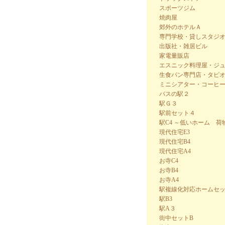
スポーツジム
焼肉屋
郊外のホテルＡ
専門学校・貸しスタジ
出版社・雑居ビル
家電量販店
エスニック料理屋・ジ
生食パン専門店・タピ
ミニシアター・コーヒ
バスの駅２
駅Ｇ３
駅前セット４
駅C4 ～低いホーム 
現代住宅E3
現代住宅B4
現代住宅A4
お寺C4
お寺B4
お寺A4
駅複線化対応ホームセ
駅B3
駅A３
街中セットB