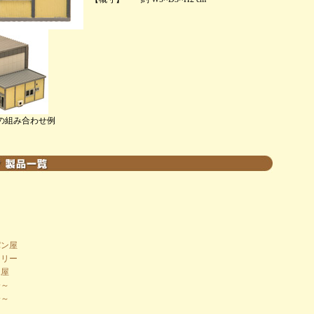
の組み合わせ例
パン屋
スリー
氷屋
会～
会～