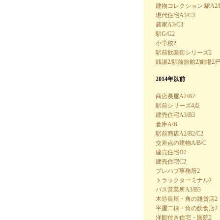
建物コレクション 駅A2
現代住宅A3/C3
農家A3/C3
駅G/G2
小学校2
駅前歓楽街シリーズ2
銭湯2/駅前旅館2/劇場2/
2014年以前
商店長屋A2/B2
駅前シリーズ4点
建売住宅A3/B3
倉庫A/B
駅前商店A2/B2/C2
交差点の建物A/B/C
建売住宅D2
建売住宅C2
プレハブ事務所2
トラックターミナル2
バス営業所A3/B3
木造長屋・角の雑貨店2
平屋二棟・角の飲食店2
洋館付き住宅・医院2