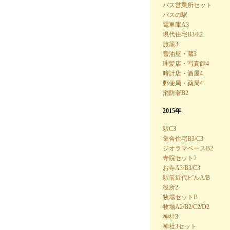
バス営業所セット
バスの駅
電車庫A3
現代住宅B3/E2
旅籠3
醤油屋・蔵3
理髪店・写真館4
時計店・酒屋4
郵便局・薬局4
消防署B2
2015年
駅C3
集合住宅B3/C3
ジオラマベースB2
寺院セット2
お寺A3/B3/C3
駅前近代ビルA/B
役所2
牧場セットB
牧場A2/B2/C2/D2
神社3
神社3セット