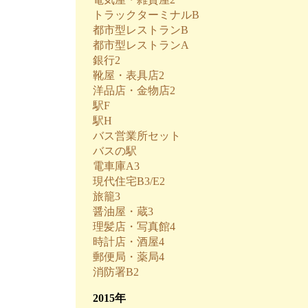
トラックターミナルB
都市型レストランB
都市型レストランA
銀行2
靴屋・表具店2
洋品店・金物店2
駅F
駅H
バス営業所セット
バスの駅
電車庫A3
現代住宅B3/E2
旅籠3
醤油屋・蔵3
理髪店・写真館4
時計店・酒屋4
郵便局・薬局4
消防署B2
2015年