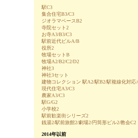
駅C3
集合住宅B3/C3
ジオラマベースB2
寺院セット2
お寺A3/B3/C3
駅前近代ビルA/B
役所2
牧場セットB
牧場A2/B2/C2/D2
神社3
神社3セット
建物コレクション 駅A2/駅B2/駅複線化対
現代住宅A3/C3
農家A3/C3
駅G/G2
小学校2
駅前歓楽街シリーズ2
銭湯2/駅前旅館2/劇場2/円筒形ビル2/教会C2
2014年以前