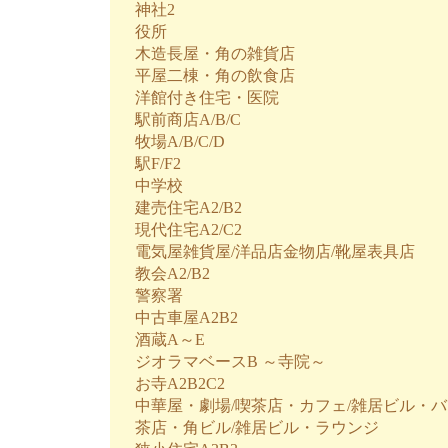
神社2
役所
木造長屋・角の雑貨店
平屋二棟・角の飲食店
洋館付き住宅・医院
駅前商店A/B/C
牧場A/B/C/D
駅F/F2
中学校
建売住宅A2/B2
現代住宅A2/C2
電気屋雑貨屋/洋品店金物店/靴屋表具店
教会A2/B2
警察署
中古車屋A2B2
酒蔵A～E
ジオラマベースB ～寺院～
お寺A2B2C2
中華屋・劇場/喫茶店・カフェ/雑居ビル・バ
茶店・角ビル/雑居ビル・ラウンジ