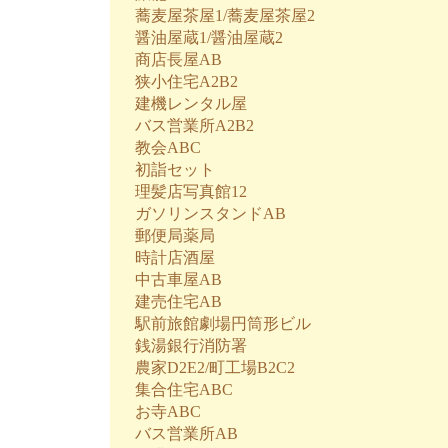
蕎麦屋茶屋1/蕎麦屋茶屋2
醤油屋蔵1/醤油屋蔵2
商店長屋AB
狭小住宅A2B2
建機レンタル屋
バス営業所A2B2
教会ABC
初詣セット
理髪店写真館12
ガソリンスタンドAB
郵便局薬局
時計店酒屋
中古車屋AB
建売住宅AB
駅前旅館劇場円筒形ビル
銭湯銀行消防署
農家D2E2/町工場B2C2
集合住宅ABC
お寺ABC
バス営業所AB