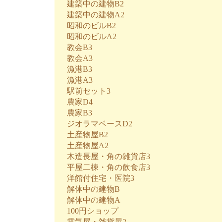
建築中の建物B2
建築中の建物A2
昭和のビルB2
昭和のビルA2
教会B3
教会A3
漁港B3
漁港A3
駅前セット3
農家D4
農家B3
ジオラマベースD2
土産物屋B2
土産物屋A2
木造長屋・角の雑貨店3
平屋二棟・角の飲食店3
洋館付住宅・医院3
解体中の建物B
解体中の建物A
100円ショップ
電気屋・雑貨屋2