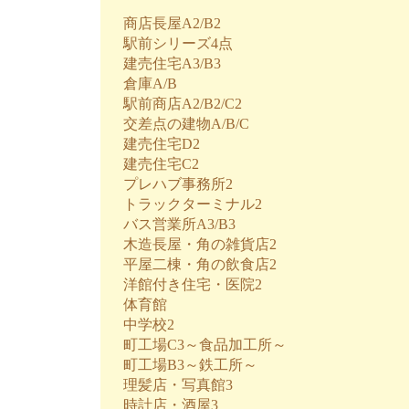
商店長屋A2/B2
駅前シリーズ4点
建売住宅A3/B3
倉庫A/B
駅前商店A2/B2/C2
交差点の建物A/B/C
建売住宅D2
建売住宅C2
プレハブ事務所2
トラックターミナル2
バス営業所A3/B3
木造長屋・角の雑貨店2
平屋二棟・角の飲食店2
洋館付き住宅・医院2
体育館
中学校2
町工場C3～食品加工所～
町工場B3～鉄工所～
理髪店・写真館3
時計店・酒屋3