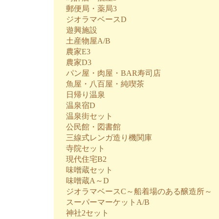
郵便局・薬局3
ジオラマベースD
遊興施設
土産物屋A/B
農家E3
農家D3
パン屋・肉屋・BAR寿司店
魚屋・八百屋・純喫茶
日帰り温泉
温泉宿D
温泉街セット
公民館・図書館
三線式レンガ造り機関庫
寺院セット
現代住宅B2
味噌蔵セット
味噌蔵A～D
ジオラマベースC～船着場のある醸造所～
スーパーマーケットA/B
神社2セット