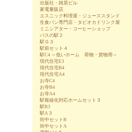
出版社・雑居ビル
家電量販店
エスニック料理屋・ジューススタンド
生食パン専門店・タピオカドリンク屋
ミニシアター・コーヒーショップ
バスの駅２
駅Ｇ３
駅前セット４
駅C4 ～低いホーム 荷物・貨物用～
現代住宅E3
現代住宅B4
現代住宅A4
お寺C4
お寺B4
お寺A4
駅複線化対応ホームセット３
駅B3
駅A３
街中セットB
街中セットA