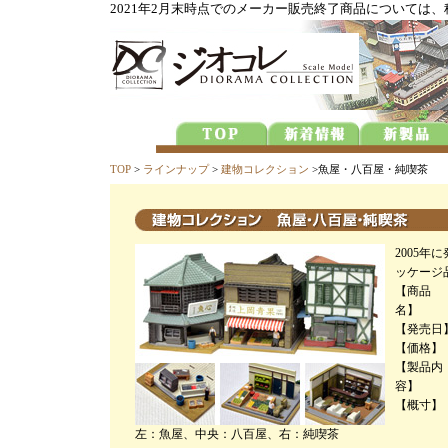
2021年2月末時点でのメーカー販売終了商品については
TOP
>
ラインナップ
>
建物コレクション
>魚屋・八百屋・純喫茶
2005
ッケージ
【商品
名】
【発売日
【価格】
【製品内
容】
【概寸】
左：魚屋、中央：八百屋、右：純喫茶