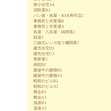
狭小住宅A4
消防署B3
パン屋・肉屋・BAR寿司店2
事務所と作業場B
事務所と作業場A
魚屋・八百屋・純喫茶2
銭湯3
三線式レンガ造り機関庫2
建売住宅D3
建売住宅C3
警察署2
病院B2
建築中の建物B2
建築中の建物A2
昭和のビルB2
昭和のビルA2
教会B3
教会A3
漁港B3
漁港A3