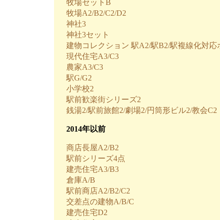
牧場セットB
牧場A2/B2/C2/D2
神社3
神社3セット
建物コレクション 駅A2/駅B2/駅複線化対
現代住宅A3/C3
農家A3/C3
駅G/G2
小学校2
駅前歓楽街シリーズ2
銭湯2/駅前旅館2/劇場2/円筒形ビル2/教会C2
2014年以前
商店長屋A2/B2
駅前シリーズ4点
建売住宅A3/B3
倉庫A/B
駅前商店A2/B2/C2
交差点の建物A/B/C
建売住宅D2