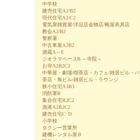
中学校
建売住宅A2/B2
現代住宅A2/C2
電気屋雑貨屋/洋品店金物店/靴屋表具店
教会A2/B2
警察署
中古車屋A2B2
酒蔵A～E
ジオラマベースB ～寺院～
お寺A2B2C2
中華屋・劇場/喫茶店・カフェ/雑居ビル・バ
茶店・角ビル/雑居ビル・ラウンジ
狭小住宅A3B3
消防署B
集合住宅B2C2
漁港A2B2C2
建売住宅C･D
小学校
タクシー営業所
建機レンタル屋Ｂ