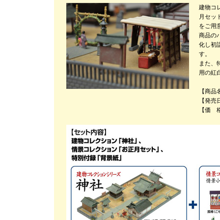
建物コ
月セッ
をご用
商品の
化し初
す。
また、
用の紅
【商品
【発売日
【価 格