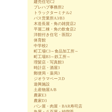
建売住宅C2
プレハブ事務所2
トラックターミナル2
バス営業所A3/B3
木造長屋・角の雑貨店2
平屋二棟・角の飲食店2
洋館付き住宅・医院2
体育館
中学校2
町工場C3～食品加工所～
町工場B3～鉄工所～
理髪店・写真館3
時計店・酒屋3
郵便局・薬局3
ジオラマベースD
遊興施設
土産物屋A/B
農家E3
農家D3
パン屋・肉屋・BAR寿司店
魚屋・八百屋・純喫茶