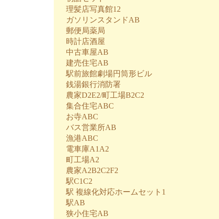
理髪店写真館12
ガソリンスタンドAB
郵便局薬局
時計店酒屋
中古車屋AB
建売住宅AB
駅前旅館劇場円筒形ビル
銭湯銀行消防署
農家D2E2/町工場B2C2
集合住宅ABC
お寺ABC
バス営業所AB
漁港ABC
電車庫A1A2
町工場A2
農家A2B2C2F2
駅C1C2
駅 複線化対応ホームセット1
駅AB
狭小住宅AB