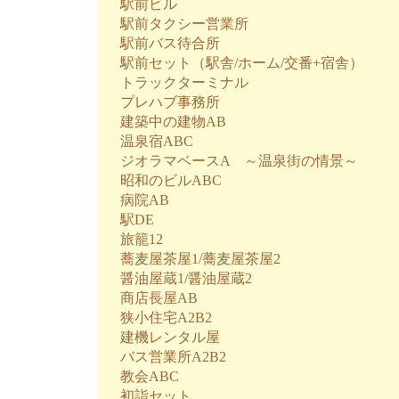
駅前ビル
駅前タクシー営業所
駅前バス待合所
駅前セット（駅舎/ホーム/交番+宿舎）
トラックターミナル
プレハブ事務所
建築中の建物AB
温泉宿ABC
ジオラマベースA ～温泉街の情景～
昭和のビルABC
病院AB
駅DE
旅籠12
蕎麦屋茶屋1/蕎麦屋茶屋2
醤油屋蔵1/醤油屋蔵2
商店長屋AB
狭小住宅A2B2
建機レンタル屋
バス営業所A2B2
教会ABC
初詣セット