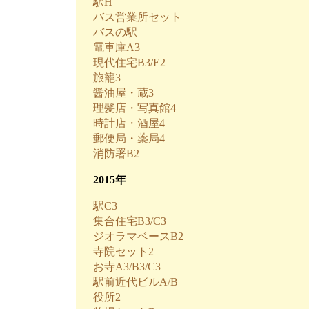
駅H
バス営業所セット
バスの駅
電車庫A3
現代住宅B3/E2
旅籠3
醤油屋・蔵3
理髪店・写真館4
時計店・酒屋4
郵便局・薬局4
消防署B2
2015年
駅C3
集合住宅B3/C3
ジオラマベースB2
寺院セット2
お寺A3/B3/C3
駅前近代ビルA/B
役所2