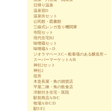
日帰り温泉
温泉宿D
温泉街セット
公民館・図書館
三線式レンガ造り機関庫
寺院セット
現代住宅B2
味噌蔵セット
味噌蔵A～D
ジオラマベースC～船着場のある醸造所～
スーパーマーケットA/B
神社2セット
神社2
役所
木造長屋・角の雑貨店
平屋二棟・角の飲食店
洋館付き住宅・医院
駅前商店A/B/C
牧場A/B/C/D
駅F/F2