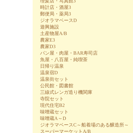
理髪店・写真館3
時計店・酒屋3
郵便局・薬局3
ジオラマベースD
遊興施設
土産物屋A/B
農家E3
農家D3
パン屋・肉屋・BAR寿司店
魚屋・八百屋・純喫茶
日帰り温泉
温泉宿D
温泉街セット
公民館・図書館
三線式レンガ造り機関庫
寺院セット
現代住宅B2
味噌蔵セット
味噌蔵A～D
ジオラマベースC～船着場のある醸造所～
スーパーマーケットA/B