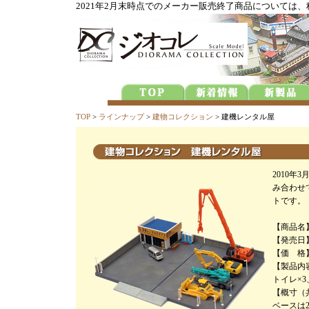
2021年2月末時点でのメーカー販売終了商品については
TOP
>
ラインナップ
>
建物コレクション
> 建機レンタル屋
2010
み合わせ
トです。
【商品名
【発売日】
【価 格】
【製品内
トイレ×
【概寸（共通
ベースは