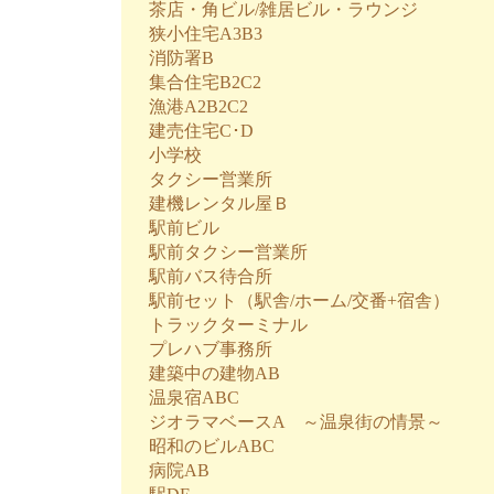
茶店・角ビル/雑居ビル・ラウンジ
狭小住宅A3B3
消防署B
集合住宅B2C2
漁港A2B2C2
建売住宅C･D
小学校
タクシー営業所
建機レンタル屋Ｂ
駅前ビル
駅前タクシー営業所
駅前バス待合所
駅前セット（駅舎/ホーム/交番+宿舎）
トラックターミナル
プレハブ事務所
建築中の建物AB
温泉宿ABC
ジオラマベースA ～温泉街の情景～
昭和のビルABC
病院AB