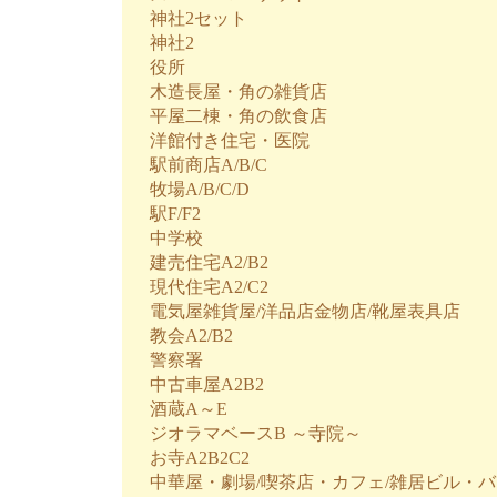
神社2セット
神社2
役所
木造長屋・角の雑貨店
平屋二棟・角の飲食店
洋館付き住宅・医院
駅前商店A/B/C
牧場A/B/C/D
駅F/F2
中学校
建売住宅A2/B2
現代住宅A2/C2
電気屋雑貨屋/洋品店金物店/靴屋表具店
教会A2/B2
警察署
中古車屋A2B2
酒蔵A～E
ジオラマベースB ～寺院～
お寺A2B2C2
中華屋・劇場/喫茶店・カフェ/雑居ビル・バ