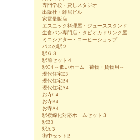
専門学校・貸しスタジオ
出版社・雑居ビル
家電量販店
エスニック料理屋・ジューススタンド
生食パン専門店・タピオカドリンク屋
ミニシアター・コーヒーショップ
バスの駅２
駅Ｇ３
駅前セット４
駅C4 ～低いホーム 荷物・貨物用～
現代住宅E3
現代住宅B4
現代住宅A4
お寺C4
お寺B4
お寺A4
駅複線化対応ホームセット３
駅B3
駅A３
街中セットB