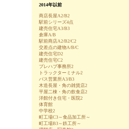
2014年以前
商店長屋A2/B2
駅前シリーズ4点
建売住宅A3/B3
倉庫A/B
駅前商店A2/B2/C2
交差点の建物A/B/C
建売住宅D2
建売住宅C2
プレハブ事務所2
トラックターミナル2
バス営業所A3/B3
木造長屋・角の雑貨店2
平屋二棟・角の飲食店2
洋館付き住宅・医院2
体育館
中学校2
町工場C3～食品加工所～
町工場B3～鉄工所～