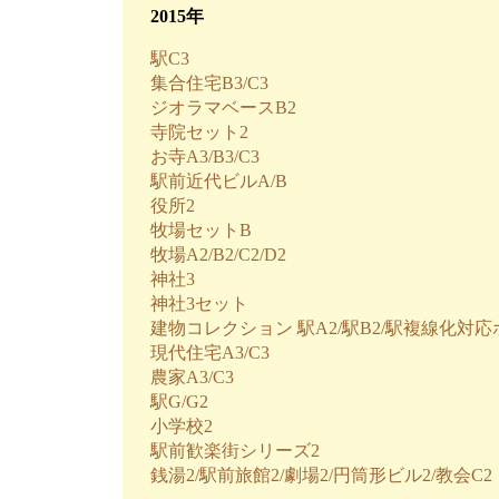
2015年
駅C3
集合住宅B3/C3
ジオラマベースB2
寺院セット2
お寺A3/B3/C3
駅前近代ビルA/B
役所2
牧場セットB
牧場A2/B2/C2/D2
神社3
神社3セット
建物コレクション 駅A2/駅B2/駅複線化対
現代住宅A3/C3
農家A3/C3
駅G/G2
小学校2
駅前歓楽街シリーズ2
銭湯2/駅前旅館2/劇場2/円筒形ビル2/教会C2