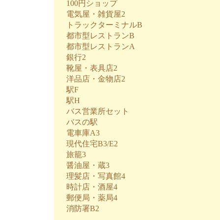
100円ショップ
電気屋・雑貨屋2
トラックターミナルB
都市型レストランB
都市型レストランA
銀行2
靴屋・表具店2
洋品店・金物店2
駅F
駅H
バス営業所セット
バスの駅
電車庫A3
現代住宅B3/E2
旅籠3
醤油屋・蔵3
理髪店・写真館4
時計店・酒屋4
郵便局・薬局4
消防署B2