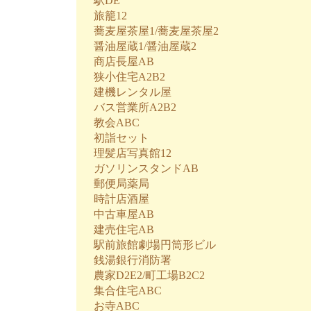
駅DE
旅籠12
蕎麦屋茶屋1/蕎麦屋茶屋2
醤油屋蔵1/醤油屋蔵2
商店長屋AB
狭小住宅A2B2
建機レンタル屋
バス営業所A2B2
教会ABC
初詣セット
理髪店写真館12
ガソリンスタンドAB
郵便局薬局
時計店酒屋
中古車屋AB
建売住宅AB
駅前旅館劇場円筒形ビル
銭湯銀行消防署
農家D2E2/町工場B2C2
集合住宅ABC
お寺ABC