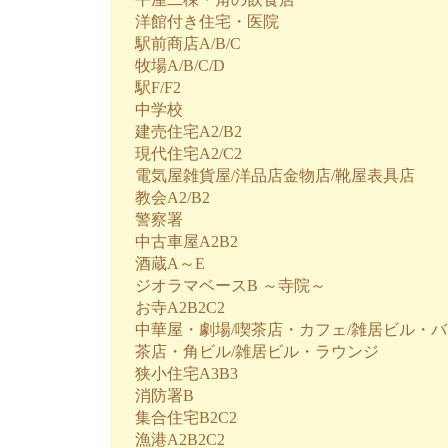
洋館付き住宅・医院
駅前商店A/B/C
牧場A/B/C/D
駅F/F2
中学校
建売住宅A2/B2
現代住宅A2/C2
電気屋雑貨屋/洋品店金物店/靴屋表具店
教会A2/B2
警察署
中古車屋A2B2
酒蔵A～E
ジオラマベースB ～寺院～
お寺A2B2C2
中華屋・劇場/喫茶店・カフェ/雑居ビル・バ
茶店・角ビル/雑居ビル・ラウンジ
狭小住宅A3B3
消防署B
集合住宅B2C2
漁港A2B2C2