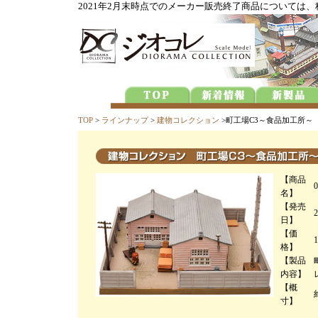
2021年2月末時点でのメーカー販売終了商品については
TOP
>
ラインナップ
>
建物コレクション
>町工場C3～食品加工所～
【商品
名】
【発売
日】
【価
格】
【製品
内容】
【概
寸】