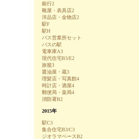
銀行2
靴屋・表具店2
洋品店・金物店2
駅F
駅H
バス営業所セット
バスの駅
電車庫A3
現代住宅B3/E2
旅籠3
醤油屋・蔵3
理髪店・写真館4
時計店・酒屋4
郵便局・薬局4
消防署B2
2015年
駅C3
集合住宅B3/C3
ジオラマベースB2