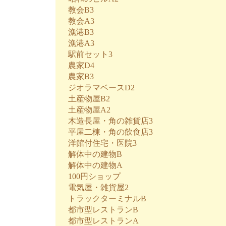
教会B3
教会A3
漁港B3
漁港A3
駅前セット3
農家D4
農家B3
ジオラマベースD2
土産物屋B2
土産物屋A2
木造長屋・角の雑貨店3
平屋二棟・角の飲食店3
洋館付住宅・医院3
解体中の建物B
解体中の建物A
100円ショップ
電気屋・雑貨屋2
トラックターミナルB
都市型レストランB
都市型レストランA