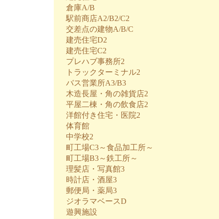
倉庫A/B
駅前商店A2/B2/C2
交差点の建物A/B/C
建売住宅D2
建売住宅C2
プレハブ事務所2
トラックターミナル2
バス営業所A3/B3
木造長屋・角の雑貨店2
平屋二棟・角の飲食店2
洋館付き住宅・医院2
体育館
中学校2
町工場C3～食品加工所～
町工場B3～鉄工所～
理髪店・写真館3
時計店・酒屋3
郵便局・薬局3
ジオラマベースD
遊興施設