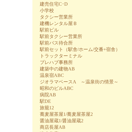
建売住宅C･D
小学校
タクシー営業所
建機レンタル屋Ｂ
駅前ビル
駅前タクシー営業所
駅前バス待合所
駅前セット（駅舎/ホーム/交番+宿舎）
トラックターミナル
プレハブ事務所
建築中の建物AB
温泉宿ABC
ジオラマベースA ～温泉街の情景～
昭和のビルABC
病院AB
駅DE
旅籠12
蕎麦屋茶屋1/蕎麦屋茶屋2
醤油屋蔵1/醤油屋蔵2
商店長屋AB