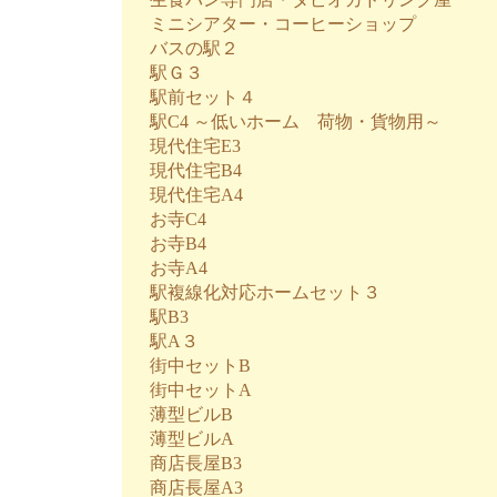
ミニシアター・コーヒーショップ
バスの駅２
駅Ｇ３
駅前セット４
駅C4 ～低いホーム 荷物・貨物用～
現代住宅E3
現代住宅B4
現代住宅A4
お寺C4
お寺B4
お寺A4
駅複線化対応ホームセット３
駅B3
駅A３
街中セットB
街中セットA
薄型ビルB
薄型ビルA
商店長屋B3
商店長屋A3