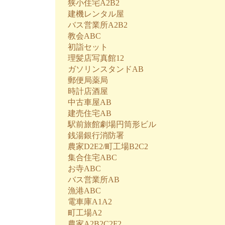
狭小住宅A2B2
建機レンタル屋
バス営業所A2B2
教会ABC
初詣セット
理髪店写真館12
ガソリンスタンドAB
郵便局薬局
時計店酒屋
中古車屋AB
建売住宅AB
駅前旅館劇場円筒形ビル
銭湯銀行消防署
農家D2E2/町工場B2C2
集合住宅ABC
お寺ABC
バス営業所AB
漁港ABC
電車庫A1A2
町工場A2
農家A2B2C2F2