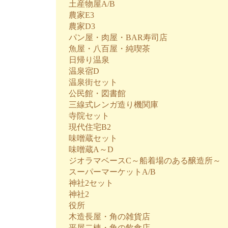
土産物屋A/B
農家E3
農家D3
パン屋・肉屋・BAR寿司店
魚屋・八百屋・純喫茶
日帰り温泉
温泉宿D
温泉街セット
公民館・図書館
三線式レンガ造り機関庫
寺院セット
現代住宅B2
味噌蔵セット
味噌蔵A～D
ジオラマベースC～船着場のある醸造所～
スーパーマーケットA/B
神社2セット
神社2
役所
木造長屋・角の雑貨店
平屋二棟・角の飲食店