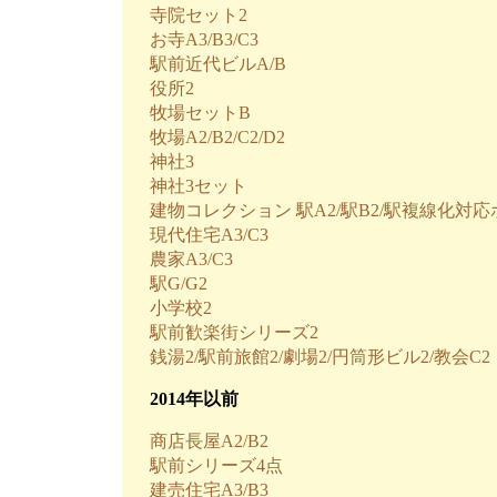
寺院セット2
お寺A3/B3/C3
駅前近代ビルA/B
役所2
牧場セットB
牧場A2/B2/C2/D2
神社3
神社3セット
建物コレクション 駅A2/駅B2/駅複線化対
現代住宅A3/C3
農家A3/C3
駅G/G2
小学校2
駅前歓楽街シリーズ2
銭湯2/駅前旅館2/劇場2/円筒形ビル2/教会C2
2014年以前
商店長屋A2/B2
駅前シリーズ4点
建売住宅A3/B3