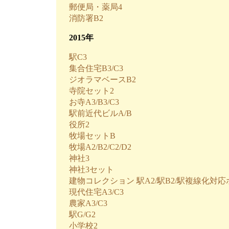
郵便局・薬局4
消防署B2
2015年
駅C3
集合住宅B3/C3
ジオラマベースB2
寺院セット2
お寺A3/B3/C3
駅前近代ビルA/B
役所2
牧場セットB
牧場A2/B2/C2/D2
神社3
神社3セット
建物コレクション 駅A2/駅B2/駅複線化対
現代住宅A3/C3
農家A3/C3
駅G/G2
小学校2