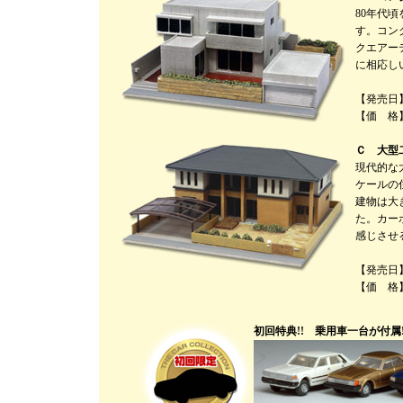
80年代頃
す。コン
クエアー
に相応し
【発売日】
【価 格】
Ｃ 大型
現代的な
ケールの
建物は大
た。カー
感じさせ
【発売日】
【価 格】
初回特典!! 乗用車一台が付属