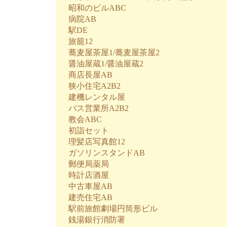
昭和のビルABC
病院AB
駅DE
旅籠12
蕎麦屋茶屋1/蕎麦屋茶屋2
醤油屋蔵1/醤油屋蔵2
商店長屋AB
狭小住宅A2B2
建機レンタル屋
バス営業所A2B2
教会ABC
初詣セット
理髪店写真館12
ガソリンスタンドAB
郵便局薬局
時計店酒屋
中古車屋AB
建売住宅AB
駅前旅館劇場円筒形ビル
銭湯銀行消防署