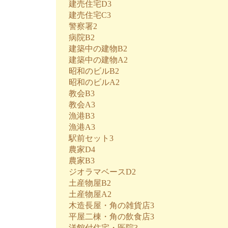
建売住宅D3
建売住宅C3
警察署2
病院B2
建築中の建物B2
建築中の建物A2
昭和のビルB2
昭和のビルA2
教会B3
教会A3
漁港B3
漁港A3
駅前セット3
農家D4
農家B3
ジオラマベースD2
土産物屋B2
土産物屋A2
木造長屋・角の雑貨店3
平屋二棟・角の飲食店3
洋館付住宅・医院3