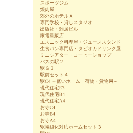
スポーツジム
焼肉屋
郊外のホテルＡ
専門学校・貸しスタジオ
出版社・雑居ビル
家電量販店
エスニック料理屋・ジューススタンド
生食パン専門店・タピオカドリンク屋
ミニシアター・コーヒーショップ
バスの駅２
駅Ｇ３
駅前セット４
駅C4 ～低いホーム 荷物・貨物用～
現代住宅E3
現代住宅B4
現代住宅A4
お寺C4
お寺B4
お寺A4
駅複線化対応ホームセット３