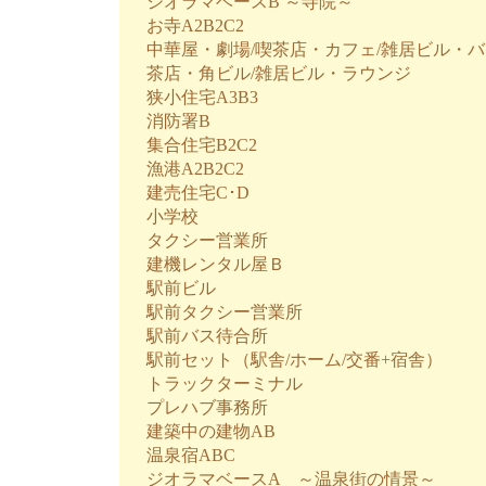
ジオラマベースB ～寺院～
お寺A2B2C2
中華屋・劇場/喫茶店・カフェ/雑居ビル・バ
茶店・角ビル/雑居ビル・ラウンジ
狭小住宅A3B3
消防署B
集合住宅B2C2
漁港A2B2C2
建売住宅C･D
小学校
タクシー営業所
建機レンタル屋Ｂ
駅前ビル
駅前タクシー営業所
駅前バス待合所
駅前セット（駅舎/ホーム/交番+宿舎）
トラックターミナル
プレハブ事務所
建築中の建物AB
温泉宿ABC
ジオラマベースA ～温泉街の情景～