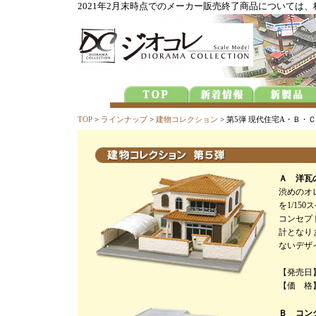
2021年2月末時点でのメーカー販売終了商品については
TOP
>
ラインナップ
>
建物コレクション
> 第5弾 現代住宅A・Ｂ・Ｃ
Ａ 洋瓦
渋めのオ
を1/15
コンセプ
計となり
ないデザ
【発売日】
【価 格】
Ｂ コン