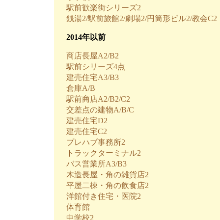
駅前歓楽街シリーズ2
銭湯2/駅前旅館2/劇場2/円筒形ビル2/教会C2
2014年以前
商店長屋A2/B2
駅前シリーズ4点
建売住宅A3/B3
倉庫A/B
駅前商店A2/B2/C2
交差点の建物A/B/C
建売住宅D2
建売住宅C2
プレハブ事務所2
トラックターミナル2
バス営業所A3/B3
木造長屋・角の雑貨店2
平屋二棟・角の飲食店2
洋館付き住宅・医院2
体育館
中学校2