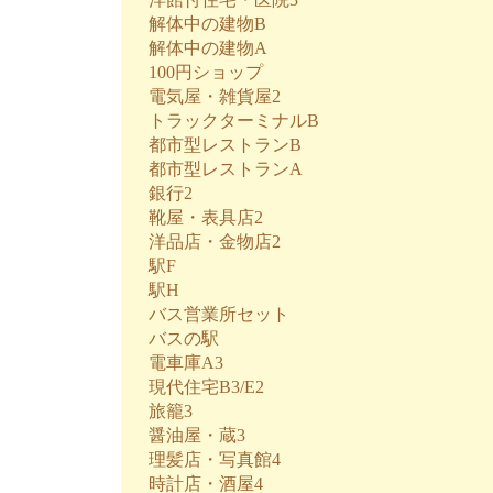
解体中の建物B
解体中の建物A
100円ショップ
電気屋・雑貨屋2
トラックターミナルB
都市型レストランB
都市型レストランA
銀行2
靴屋・表具店2
洋品店・金物店2
駅F
駅H
バス営業所セット
バスの駅
電車庫A3
現代住宅B3/E2
旅籠3
醤油屋・蔵3
理髪店・写真館4
時計店・酒屋4