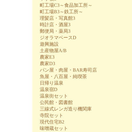
町工場C3～食品加工所～
町工場B3～鉄工所～
理髪店・写真館3
時計店・酒屋3
郵便局・薬局3
ジオラマベースD
遊興施設
土産物屋A/B
農家E3
農家D3
パン屋・肉屋・BAR寿司店
魚屋・八百屋・純喫茶
日帰り温泉
温泉宿D
温泉街セット
公民館・図書館
三線式レンガ造り機関庫
寺院セット
現代住宅B2
味噌蔵セット