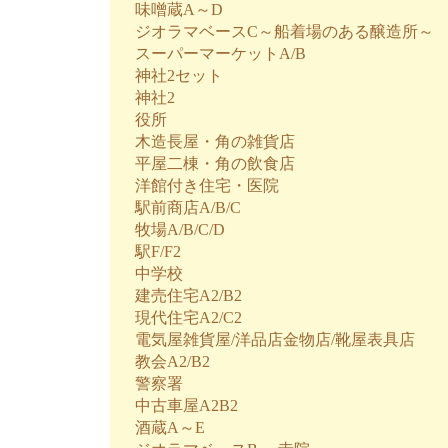
味噌蔵A～D
ジオラマベースC～船着場のある醸造所～
スーパーマーケットA/B
神社2セット
神社2
役所
木造長屋・角の雑貨店
平屋二棟・角の飲食店
洋館付き住宅・医院
駅前商店A/B/C
牧場A/B/C/D
駅F/F2
中学校
建売住宅A2/B2
現代住宅A2/C2
電気屋雑貨屋/洋品店金物店/靴屋表具店
教会A2/B2
警察署
中古車屋A2B2
酒蔵A～E