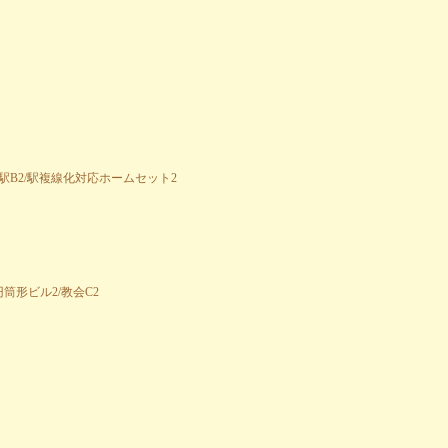
/駅B2/駅複線化対応ホームセット2
円筒形ビル2/教会C2