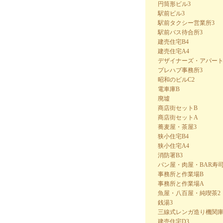
円筒形ビル3
駅前ビル3
駅前タクシー営業所3
駅前バス待合所3
建売住宅B4
建売住宅A4
デザイナーズ・アパー
プレハブ事務所3
昭和のビルC2
電車庫B
廃墟
商店街セットB
商店街セットA
蕎麦屋・茶屋3
狭小住宅B4
狭小住宅A4
消防署B3
パン屋・肉屋・BAR寿司
事務所と作業場B
事務所と作業場A
魚屋・八百屋・純喫茶2
銭湯3
三線式レンガ造り機関庫
建売住宅D3