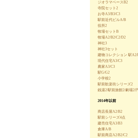
ジオラマベースB2
寺院セット2
お寺A3/B3/C3
駅前近代ビルA/B
役所2
牧場セットB
牧場A2/B2/C2/D2
神社3
神社3セット
建物コレクション 駅A2
現代住宅A3/C3
農家A3/C3
駅G/G2
小学校2
駅前歓楽街シリーズ2
銭湯2/駅前旅館2/劇場2/
2014年以前
商店長屋A2/B2
駅前シリーズ4点
建売住宅A3/B3
倉庫A/B
駅前商店A2/B2/C2