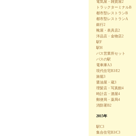
電気屋・雑貨屋2
トラックターミナルB
都市型レストランB
都市型レストランA
銀行2
靴屋・表具店2
洋品店・金物店2
駅F
駅H
バス営業所セット
バスの駅
電車庫A3
現代住宅B3/E2
旅籠3
醤油屋・蔵3
理髪店・写真館4
時計店・酒屋4
郵便局・薬局4
消防署B2
2015年
駅C3
集合住宅B3/C3