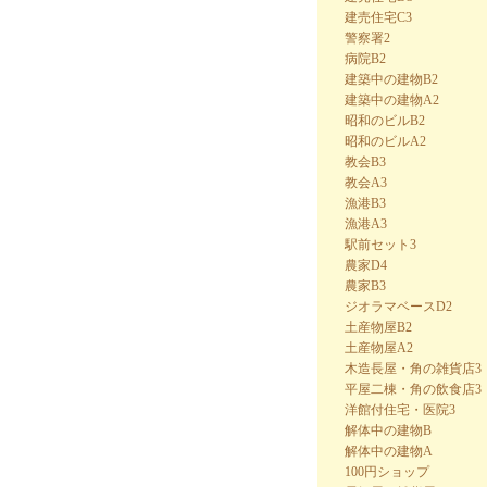
建売住宅C3
警察署2
病院B2
建築中の建物B2
建築中の建物A2
昭和のビルB2
昭和のビルA2
教会B3
教会A3
漁港B3
漁港A3
駅前セット3
農家D4
農家B3
ジオラマベースD2
土産物屋B2
土産物屋A2
木造長屋・角の雑貨店3
平屋二棟・角の飲食店3
洋館付住宅・医院3
解体中の建物B
解体中の建物A
100円ショップ