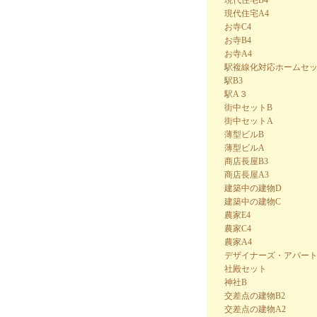
現代住宅A4
お寺C4
お寺B4
お寺A4
駅複線化対応ホームセ
駅B3
駅A３
街中セットB
街中セットA
薄型ビルB
薄型ビルA
商店長屋B3
商店長屋A3
建築中の建物D
建築中の建物C
農家E4
農家C4
農家A4
デザイナーズ・アパート
社殿セット
神社B
交差点の建物B2
交差点の建物A2