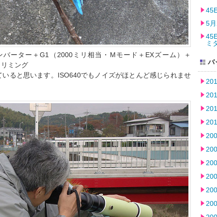
4
5月
45
ミ
レコンバーター＋G1（2000ミリ相当・Mモード＋EXズーム）＋
バ
ートリミング
いると思います。ISO640でもノイズがほとんど感じられませ
20
20
20
20
20
20
20
20
20
20