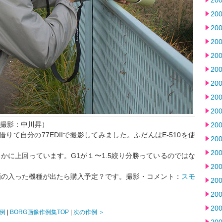
20
20
20
20
20
20
20
20
20
子（撮影：中川昇）
20
りて自分の77EDIIで撮影してみました。ふだんはE-510を使
20
20
00をはるかに上回っています。G1が１〜1.5絞り分勝っているのではな
20
画の入った機種が出たら購入予定？です。撮影・コメント：
スモ
20
20
20
例
|
BORG画像作例集TOP
|
次の作例 ＞