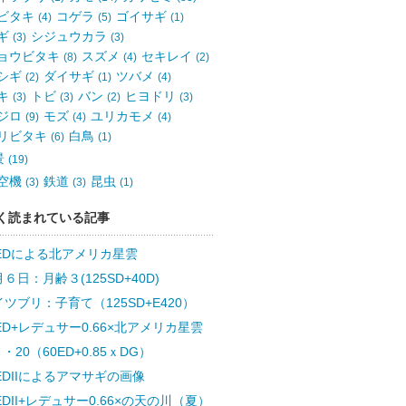
ビタキ
コゲラ
ゴイサギ
(4)
(5)
(1)
ギ
シジュウカラ
(3)
(3)
ョウビタキ
スズメ
セキレイ
(8)
(4)
(2)
シギ
ダイサギ
ツバメ
(2)
(1)
(4)
キ
トビ
バン
ヒヨドリ
(3)
(3)
(2)
(3)
ジロ
モズ
ユリカモメ
(9)
(4)
(4)
リビタキ
白鳥
(6)
(1)
景
(19)
空機
鉄道
昆虫
(3)
(3)
(1)
く読まれている記事
0EDによる北アメリカ星雲
６日：月齢３(125SD+40D)
ツブリ：子育て（125SD+E420）
ED+レデュサー0.66×北アメリカ星雲
・20（60ED+0.85ｘDG）
EDIIによるアマサギの画像
EDII+レデュサー0.66×の天の川（夏）