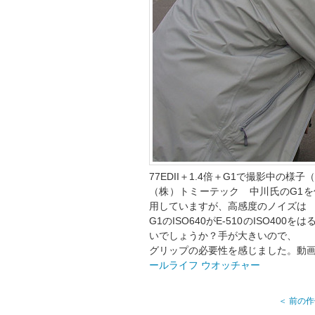
77EDII＋1.4倍＋G1で撮影中の様
（株）トミーテック 中川氏のG1を借
用していますが、高感度のノイズは
G1のISO640がE-510のISO4
いでしょうか？手が大きいので、
グリップの必要性を感じました。動
ールライフ ウオッチャー
＜ 前の作