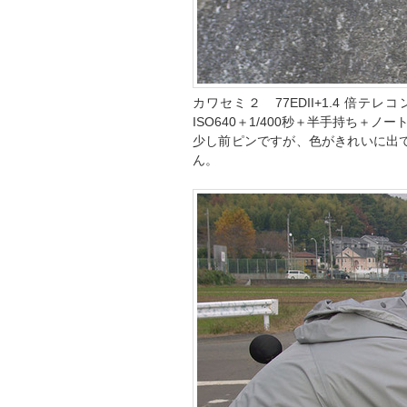
カワセミ２ 77EDII+1.4 倍テ
ISO640＋1/400秒＋半手持ち＋ノ
少し前ピンですが、色がきれいに出て
ん。