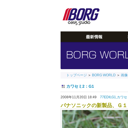
トップページ
＞
BORG WORLD
＞
画像
カワセミ2：G1
2008年11月20日 18:49
77EDII,
G1,
カワセ
パナソニックの新製品、Ｇ１