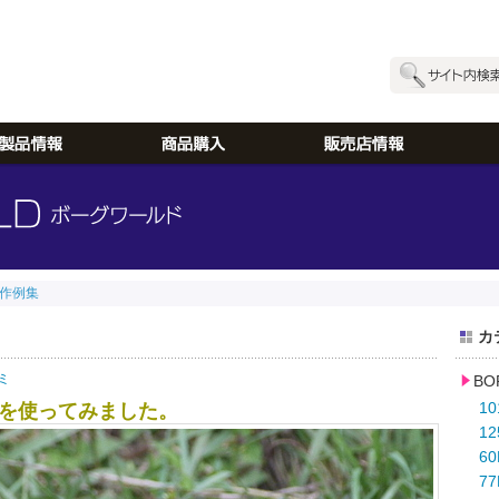
作例集
カ
ミ
B
1
を使ってみました。
1
6
77