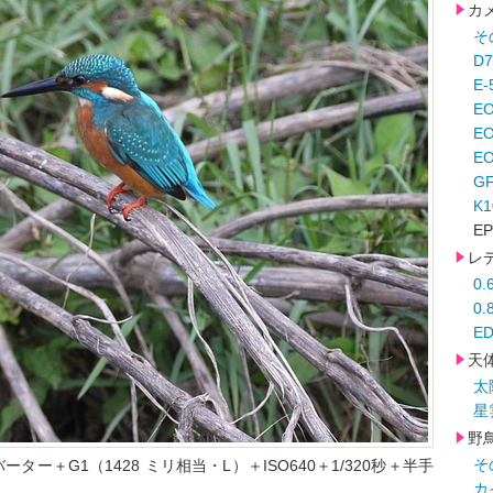
カ
そ
D
E-
E
E
EO
G
K
EP
レ
0
0
ED
天
太
星
野
そ
バーター＋G1（1428 ミリ相当・L）＋ISO640＋1/320秒＋半手
カ