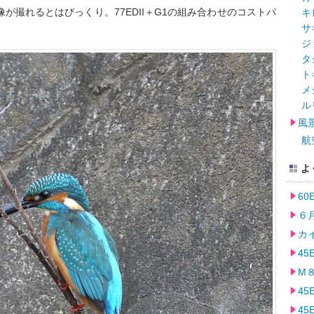
像が撮れるとはびっくり。77EDII＋G1の組み合わせのコストパ
キ
サ
ジ
タ
ト
メ
ル
風
航
よ
6
６月
カイ
45
M８
45
45