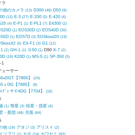
メラ
の他のカメラ
D300
D50
(13)
(48)
(9)
700
E-3
E-330
E-420
(13)
(27)
(5)
(4)
520
E-P1
E-PL1
E4300
(4)
(1)
(7)
(2)
OS20D
EOS30D
EOS40D
(1)
(2)
(30)
OS5D
EOS7D
EOSkissDX
(1)
(3)
(19)
SkissX2
EX-F1
G1
(6)
(3)
(12)
F1
GH-1
Ｄ50
D90
K-7
(2)
(1)
(1)
(2)
10D
K20D
MS-5
SP-350
(19)
(1)
(1)
(5)
-1
デューサー
.66xDGT【7866】
(24)
.85ｘDG【7885】
(8)
ﾚﾃﾞｭｰｻｰF4DG【7704】
(16)
体
陽
彗星
恒星・惑星
(1)
(3)
(4)
雲・星団
月面
(48)
(64)
鳥
の他
アオジ
アリスイ
(19)
(3)
(2)
イツブリ
カモ
カワセミ
(1)
(14)
(83)