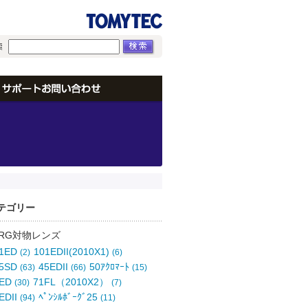
テゴリー
ORG対物レンズ
01ED
101EDII(2010X1)
(2)
(6)
25SD
45EDII
50ｱｸﾛﾏｰﾄ
(63)
(66)
(15)
0ED
71FL（2010X2）
(30)
(7)
EDII
ﾍﾟﾝｼﾙﾎﾞｰｸﾞ25
(94)
(11)