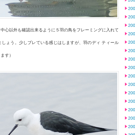
20
20
20
20
。中心以外も確認出来るように５羽の鳥をフレーミングに入れて
20
20
ましょう。少しブレている感じはしますが、羽のディ ティール
20
ります）
20
20
20
20
20
20
20
20
20