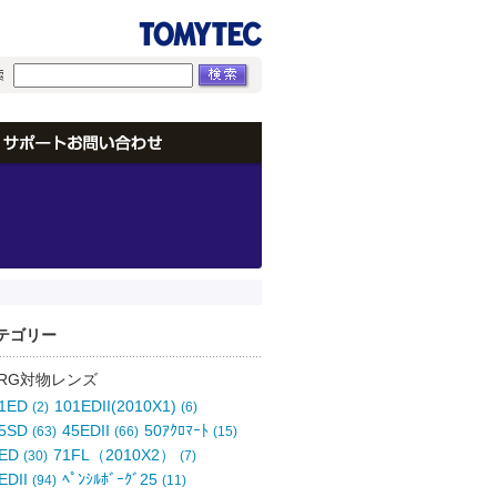
テゴリー
ORG対物レンズ
01ED
101EDII(2010X1)
(2)
(6)
25SD
45EDII
50ｱｸﾛﾏｰﾄ
(63)
(66)
(15)
0ED
71FL（2010X2）
(30)
(7)
EDII
ﾍﾟﾝｼﾙﾎﾞｰｸﾞ25
(94)
(11)