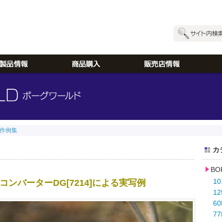
作例集
カ
B
1
テレコンバーターDG[7214]による実写例
1
6
77