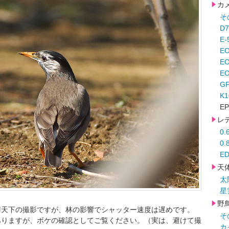
カ
そ
D
E-
E
E
EO
G
K
EP
レ
0
0
ED
天
太
星
野
晴天下の撮影ですが、林の影響でシャッター速度は遅めです。
そ
ありますが、ボケの確認としてご覧ください。（実は、避けて撮
カ