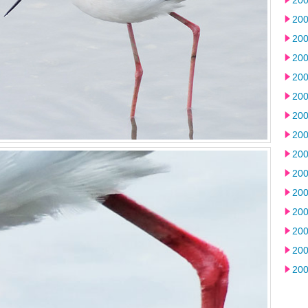
20
20
20
20
20
20
20
20
20
20
20
20
20
20
20