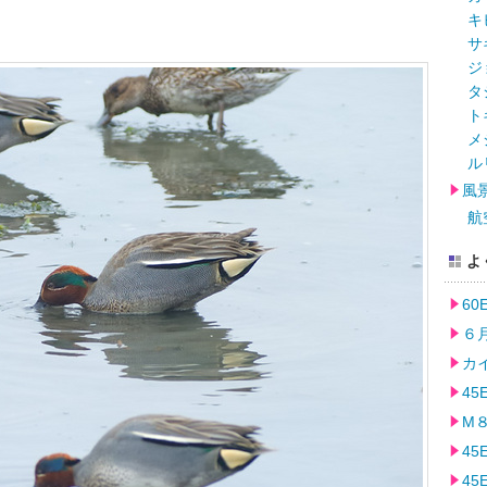
キ
サ
ジ
タ
ト
メ
ル
風
航
よ
6
６月
カイ
45
M８
45
45