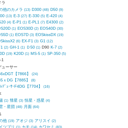
メラ
の他のカメラ
D300
D50
(13)
(48)
(9)
700
E-3
E-330
E-420
(13)
(27)
(5)
(4)
520
E-P1
E-PL1
E4300
(4)
(1)
(7)
(2)
OS20D
EOS30D
EOS40D
(1)
(2)
(30)
OS5D
EOS7D
EOSkissDX
(1)
(3)
(19)
SkissX2
EX-F1
G1
(6)
(3)
(12)
F1
GH-1
Ｄ50
D90
K-7
(2)
(1)
(1)
(2)
10D
K20D
MS-5
SP-350
(19)
(1)
(1)
(5)
-1
デューサー
.66xDGT【7866】
(24)
.85ｘDG【7885】
(8)
ﾚﾃﾞｭｰｻｰF4DG【7704】
(16)
体
陽
彗星
恒星・惑星
(1)
(3)
(4)
雲・星団
月面
(48)
(64)
鳥
の他
アオジ
アリスイ
(19)
(3)
(2)
イツブリ
カモ
カワセミ
(1)
(14)
(83)