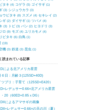
ビタキ
コゲラ
ゴイサギ
(4)
(5)
(1)
ギ
シジュウカラ
(3)
(3)
ョウビタキ
スズメ
セキレイ
(8)
(4)
(2)
シギ
ダイサギ
ツバメ
(2)
(1)
(4)
キ
トビ
バン
ヒヨドリ
(3)
(3)
(2)
(3)
ジロ
モズ
ユリカモメ
(9)
(4)
(4)
リビタキ
白鳥
(6)
(1)
景
(19)
空機
鉄道
昆虫
(3)
(3)
(1)
く読まれている記事
0EDによる北アメリカ星雲
６日：月齢３(125SD+40D)
ツブリ：子育て（125SD+E420）
ED+レデュサー0.66×北アメリカ星雲
・20（60ED+0.85ｘDG）
EDIIによるアマサギの画像
EDII+レデュサー0.66×の天の川（夏）