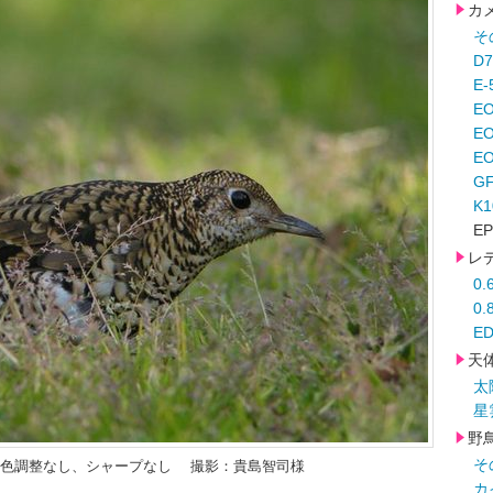
カ
そ
D
E-
E
E
EO
G
K
EP
レ
0
0
ED
天
太
星
野
そ
+Z2 色調整なし、シャープなし 撮影：貴島智司様
カ