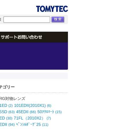
テゴリー
ORG対物レンズ
01ED
101EDII(2010X1)
(2)
(6)
25SD
45EDII
50ｱｸﾛﾏｰﾄ
(63)
(66)
(15)
0ED
71FL（2010X2）
(30)
(7)
EDII
ﾍﾟﾝｼﾙﾎﾞｰｸﾞ25
(94)
(11)