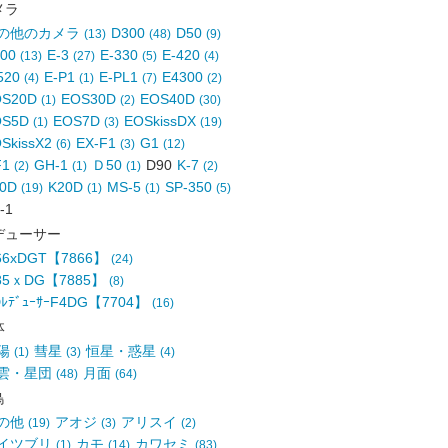
メラ
の他のカメラ
D300
D50
(13)
(48)
(9)
700
E-3
E-330
E-420
(13)
(27)
(5)
(4)
520
E-P1
E-PL1
E4300
(4)
(1)
(7)
(2)
OS20D
EOS30D
EOS40D
(1)
(2)
(30)
OS5D
EOS7D
EOSkissDX
(1)
(3)
(19)
SkissX2
EX-F1
G1
(6)
(3)
(12)
F1
GH-1
Ｄ50
D90
K-7
(2)
(1)
(1)
(2)
10D
K20D
MS-5
SP-350
(19)
(1)
(1)
(5)
-1
デューサー
.66xDGT【7866】
(24)
.85ｘDG【7885】
(8)
ﾚﾃﾞｭｰｻｰF4DG【7704】
(16)
体
陽
彗星
恒星・惑星
(1)
(3)
(4)
雲・星団
月面
(48)
(64)
鳥
の他
アオジ
アリスイ
(19)
(3)
(2)
イツブリ
カモ
カワセミ
(1)
(14)
(83)