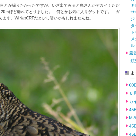
で何とか撮りたかったですが、いざ出てみると鳥さんがデカイ！ただ
キ
-20ｍほど離れてとりました。 何とかお気に入りゲットです。 ガ
サ
してます。WINのCRTだと少し暗いかもしれませんね。
ジ
タ
ト
メ
ル
風
航
よ
6
６月
カイ
45
M８
45
45