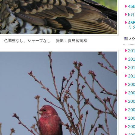
4
5月
45
ミ
バ
D+Z2 色調整なし、シャープなし 撮影：貴島智司様
20
20
20
20
20
20
20
20
20
20