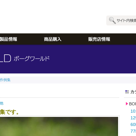
作例集
カ
他
B
1
像集です。
1
6
77