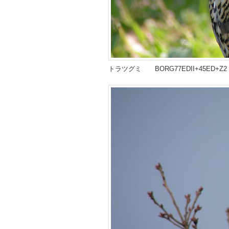
トラツグミ BORG77EDII+45E