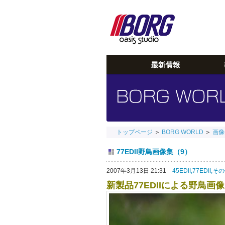
トップページ
＞
BORG WORLD
＞
画像
77EDII野鳥画像集（9）
2007年3月13日 21:31
45EDII,
77EDII,
その
新製品77EDIIによる野鳥画