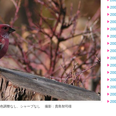
20
20
20
20
20
20
20
20
20
20
20
20
20
20
20
+Z2 色調整なし、シャープなし 撮影：貴島智司様