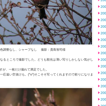
20
20
20
20
20
20
20
20
+Z2 色調整なし、シャープなし 撮影：貴島智司様
20
になるところで撮影でした。どうも順光は薄い写りしかしない気がし
20
20
ですが、一枚だけ撮れて満足でした。
20
応遠い空抜けも。(^o^)そこそそ写ってくれますので頼りになりま
20
20
20
20