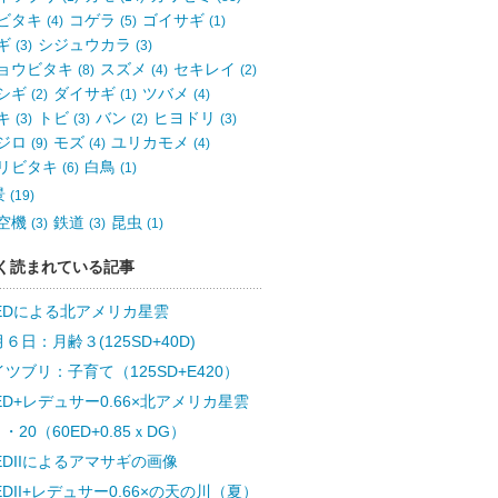
ビタキ
コゲラ
ゴイサギ
(4)
(5)
(1)
ギ
シジュウカラ
(3)
(3)
ョウビタキ
スズメ
セキレイ
(8)
(4)
(2)
シギ
ダイサギ
ツバメ
(2)
(1)
(4)
キ
トビ
バン
ヒヨドリ
(3)
(3)
(2)
(3)
ジロ
モズ
ユリカモメ
(9)
(4)
(4)
リビタキ
白鳥
(6)
(1)
景
(19)
空機
鉄道
昆虫
(3)
(3)
(1)
く読まれている記事
0EDによる北アメリカ星雲
６日：月齢３(125SD+40D)
ツブリ：子育て（125SD+E420）
ED+レデュサー0.66×北アメリカ星雲
・20（60ED+0.85ｘDG）
EDIIによるアマサギの画像
EDII+レデュサー0.66×の天の川（夏）