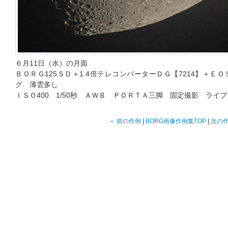
６月11日（水）の月面
ＢＯＲＧ125ＳＤ＋1.4倍テレコンバーターＤＧ【7214】＋Ｅ
グ 薄雲多し
ＩＳＯ400 1/50秒 ＡＷＢ ＰＯＲＴＡ三脚 固定撮影 ライブ
＜ 前の作例
|
BORG画像作例集TOP
|
次の作