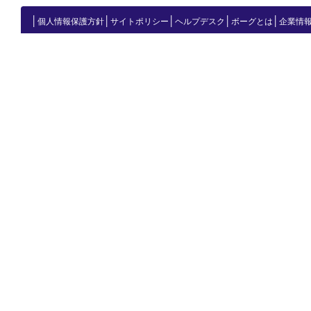
│
│
│
│
│
個人情報保護方針
サイトポリシー
ヘルプデスク
ボーグとは
企業情