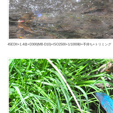
45EDII+1.4倍+D300(MB-D10)+ISO2500+1/1000秒+手持ち+トリミング