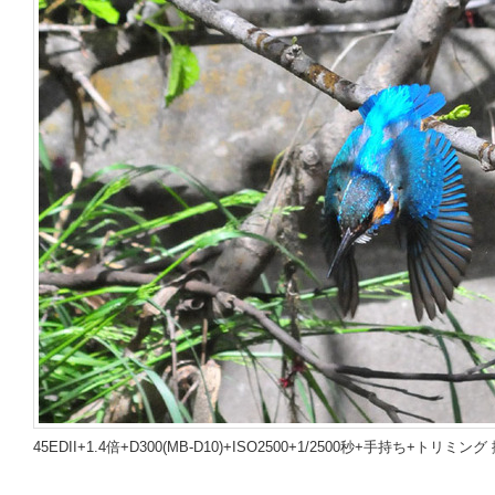
45EDII+1.4倍+D300(MB-D10)+ISO2500+1/2500秒+手持ち+トリミング