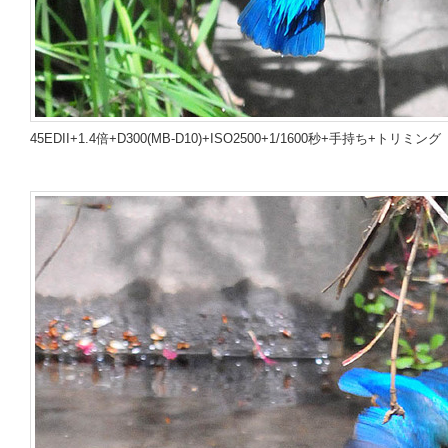
45EDII+1.4倍+D300(MB-D10)+ISO2500+1/1600秒+手持ち+トリミング