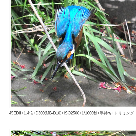
45EDII+1.4倍+D300(MB-D10)+ISO2500+1/1600秒+手持ち+トリミング