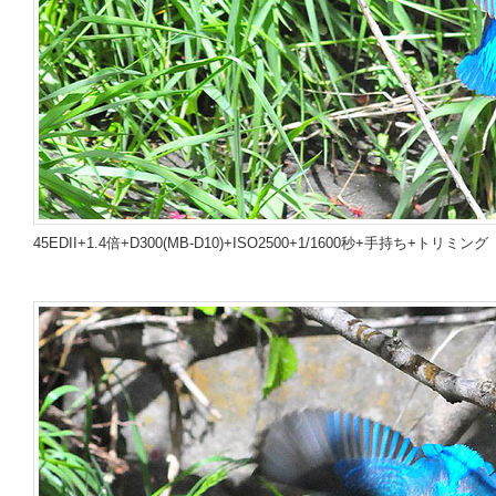
45EDII+1.4倍+D300(MB-D10)+ISO2500+1/1600秒+手持ち+トリミング