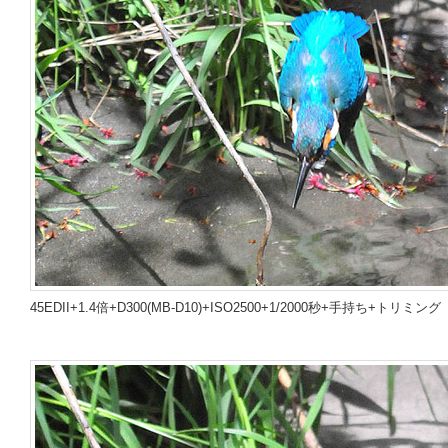
45EDII+1.4倍+D300(MB-D10)+ISO2500+1/2000秒+手持ち+トリミング