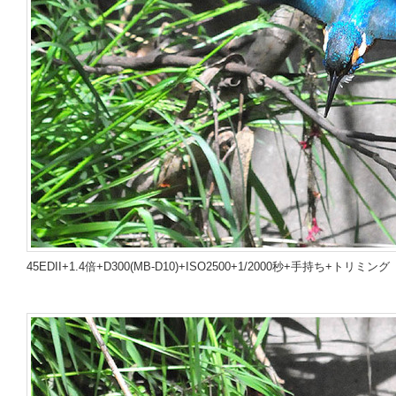
45EDII+1.4倍+D300(MB-D10)+ISO2500+1/2000秒+手持ち+トリミング