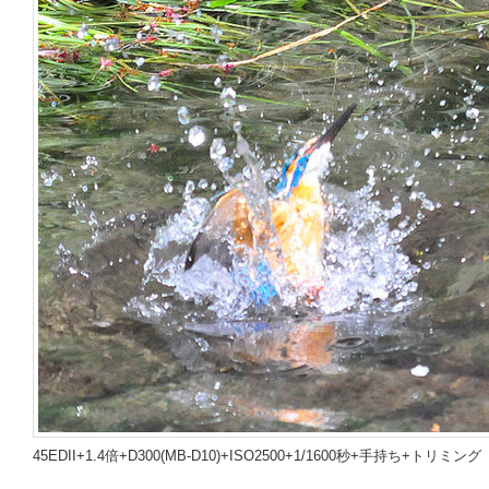
45EDII+1.4倍+D300(MB-D10)+ISO2500+1/1600秒+手持ち+トリミング