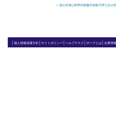
＜ 前の作例
|
BORG画像作例集TOP
|
次の作
│
│
│
│
│
個人情報保護方針
サイトポリシー
ヘルプデスク
ボーグとは
企業情