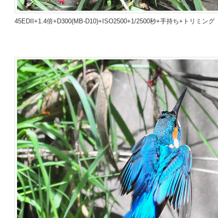
45EDII+1.4倍+D300(MB-D10)+ISO2500+1/2500秒+手持ち+トリミング