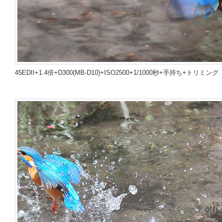
45EDII+1.4倍+D300(MB-D10)+ISO2500+1/1000秒+手持ち+トリミング