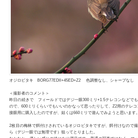
オジロビタキ BORG77EDII+45ED+Z2 色調整なし、シャープな
＜撮影者のコメント＞
昨日の続きで フィールドではデジ一眼300ミリ+1.5テレコンなど
ので、600ミリくらいでもいいのかなって思ったりして、Z2用のテレコン1.
接眼用に購入したのですが、姑くは660ミリで遊んでみようと思います
2枚目の梅林で餌付けされているオジロビタキですが、餌付けなので
ら（デジ一眼では無理です）狙ってとりました。