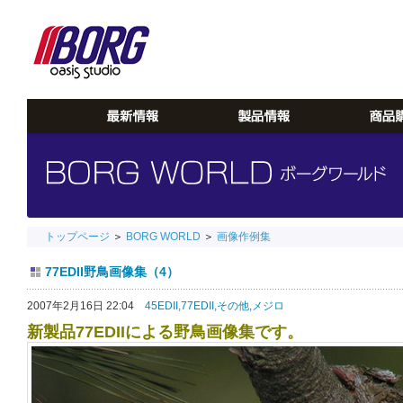
トップページ
＞
BORG WORLD
＞
画像作例集
77EDII野鳥画像集（4）
2007年2月16日 22:04
45EDII,
77EDII,
その他,
メジロ
新製品77EDIIによる野鳥画像集です。