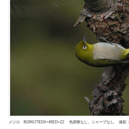
メジロ BORG77EDII+45ED+Z2 色調整なし、シャープなし 撮