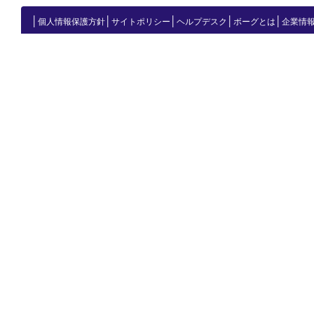
│
│
│
│
│
個人情報保護方針
サイトポリシー
ヘルプデスク
ボーグとは
企業情