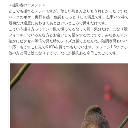
＜撮影者のコメント＞
どこでも撮れるメジロですが、珍しい鳥さんよりもうれしかったですね
バックのボケ、奥行き感 色調もしっとりして満足です。左手パン棒
最初だけ適度にあわせてあとはいいところで押すだけです。
こういう撮り方ってデジ一眼で撮ってるなって気（気分だけ）になり最近よ
フィールドでいろんな方とお会いして話をするのですが、みなさんデジ一眼
確かにピクセル等倍で見た時のノイズは勝てませんね。階調表現もいいです
一応 もうすこし先でK10Dを買うつもりでいます。テレコン1.5つけて
他の方と同じ絵になりそうで、なにか抵抗ある今日このごろです。