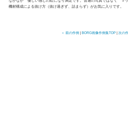
なかなか 優しい感じの絵になり満足です。普通の写真ではなく マ
機材構成による抜け方（抜け過ぎず、詰まらず）がお気に入りです。
＜ 前の作例
|
BORG画像作例集TOP
|
次の作