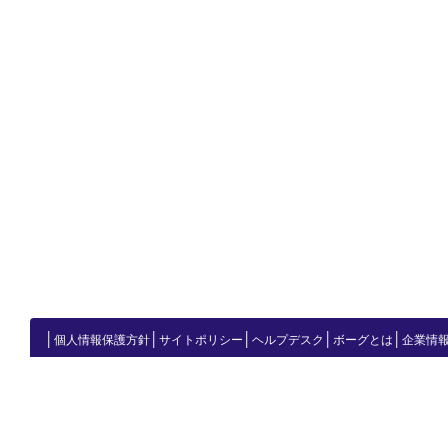
│
│
│
│
│
個人情報保護方針
サイトポリシー
ヘルプデスク
ボーグとは
企業情