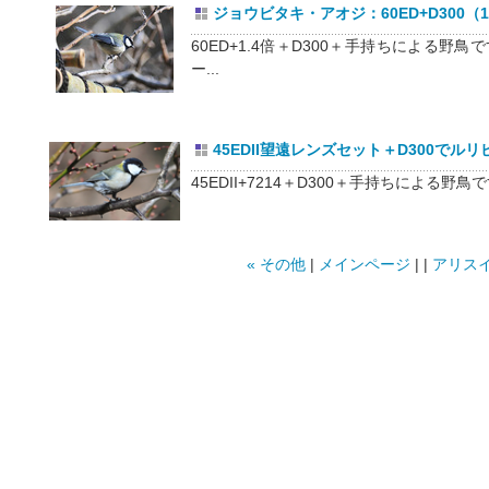
ジョウビタキ・アオジ：60ED+D300（
60ED+1.4倍＋D300＋手持ちによる
ー...
45EDII望遠レンズセット＋D300でル
45EDII+7214＋D300＋手持ちによる野鳥で
« その他
|
メインページ
| |
アリスイ