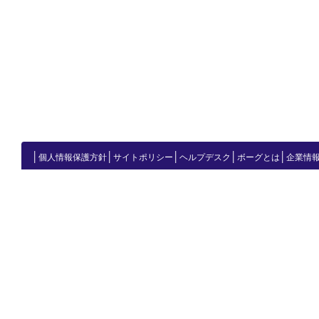
│
│
│
│
│
個人情報保護方針
サイトポリシー
ヘルプデスク
ボーグとは
企業情