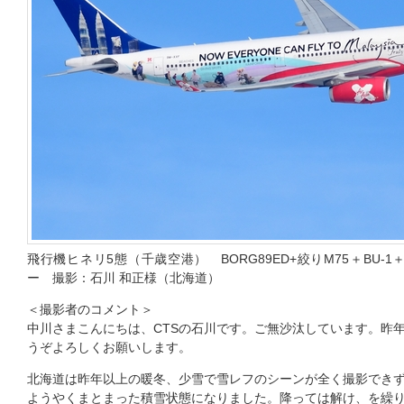
飛行機ヒネリ5態（千歳空港） BORG89ED+絞りM75＋BU-1＋
ー 撮影：石川 和正様（北海道）
＜撮影者のコメント＞
中川さまこんにちは、CTSの石川です。ご無沙汰しています。昨
うぞよろしくお願いします。
北海道は昨年以上の暖冬、少雪で雪レフのシーンが全く撮影でき
ようやくまとまった積雪状態になりました。降っては解け、を繰