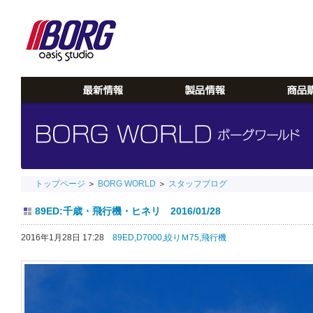
トップページ
＞
BORG WORLD
＞
スタッフブログ
89ED:千歳・飛行機・ヒネリ 2016/01/28
2016年1月28日 17:28
89ED,
D7000,
絞りＭ75,
飛行機