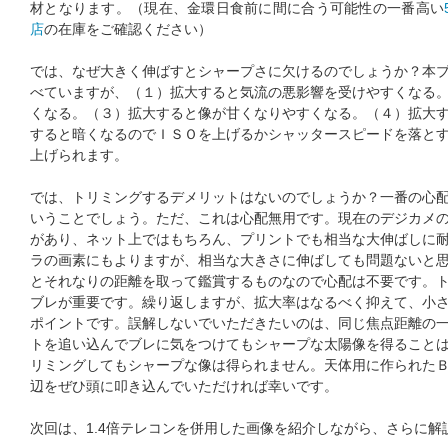
材となります。（現在、金環日食前に間に合う可能性の一番高い
店
の在庫をご確認ください）
では、なぜ大きく伸ばすとシャープさに欠けるのでしょうか？本
べていますが、（１）拡大すると気流の悪影響を受けやすくなる
くなる。（３）拡大すると像が甘くなりやすくなる。（４）拡大
すると暗くなるのでＩＳＯを上げるかシャッタースピードを落と
上げられます。
では、トリミングするデメリットはないのでしょうか？一番の心
いうことでしょう。ただ、これは心配無用です。現在のデジカメ
があり、ネット上ではもちろん、プリントでも相当な大伸ばしに
ラの画素にもよりますが、相当な大きさに伸ばしても問題ないと
とそれなりの距離を取って鑑賞するものなので心配は不要です。
ブレが重要です。繰り返しますが、拡大率はなるべく抑えて、小
ポイントです。誤解しないでいただきたいのは、同じ焦点距離の
トを追い込んでブレに気をつけてもシャープな太陽像を得ること
リミングしてもシャープな像は得られません。天体用に作られた
辺をぜひ頭に叩き込んでいただければ幸いです。
次回は、1.4倍テレコンを併用した画像を紹介しながら、さらに