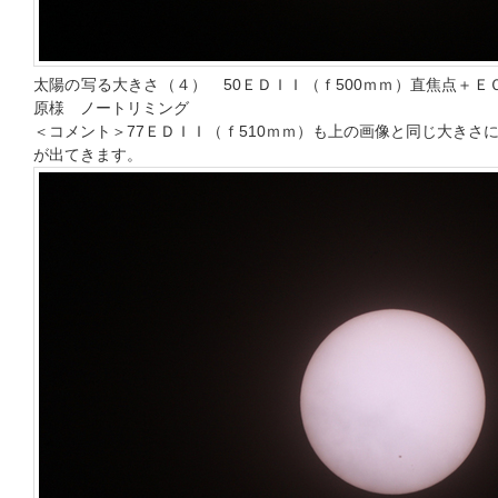
太陽の写る大きさ（４） 50ＥＤＩＩ（ｆ500ｍｍ）直焦点＋Ｅ
原様 ノートリミング
＜コメント＞77ＥＤＩＩ（ｆ510ｍｍ）も上の画像と同じ大きさ
が出てきます。