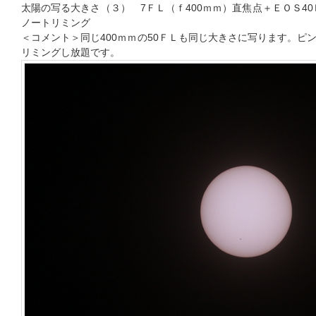
太陽の写る大きさ（３） 7ＦＬ（ｆ400ｍｍ）直焦点＋ＥＯＳ4
ノートリミング
＜コメント＞同じ400ｍｍの50ＦＬも同じ大きさに写ります。ピ
リミングし放題です。