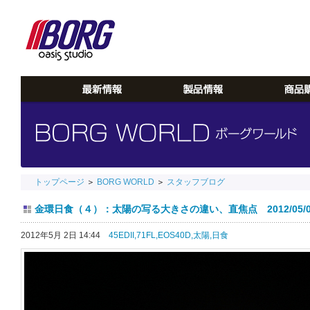
トップページ
＞
BORG WORLD
＞
スタッフブログ
金環日食（４）：太陽の写る大きさの違い、直焦点 2012/05/0
2012年5月 2日 14:44
45EDII,
71FL,
EOS40D,
太陽,
日食