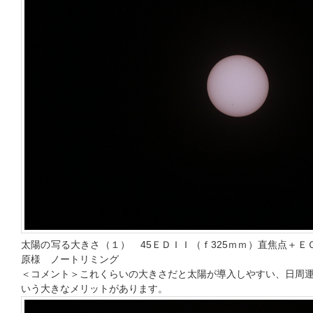
太陽の写る大きさ（１） 45ＥＤＩＩ（ｆ325ｍｍ）直焦点＋Ｅ
原様 ノートリミング
＜コメント＞これくらいの大きさだと太陽が導入しやすい、日周
いう大きなメリットがあります。