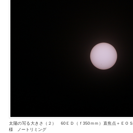
太陽の写る大きさ（２） 60ＥＤ（ｆ350ｍｍ）直焦点＋ＥＯＳ
様 ノートリミング