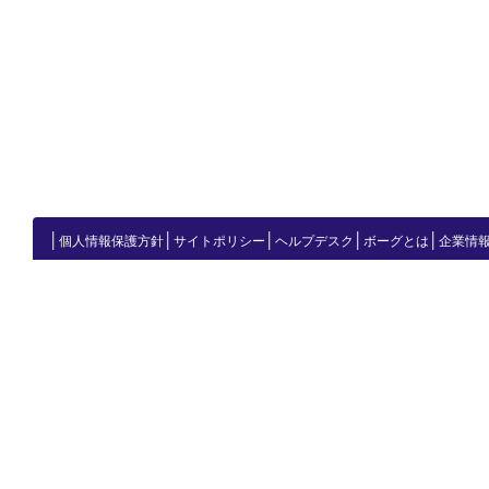
│
│
│
│
│
個人情報保護方針
サイトポリシー
ヘルプデスク
ボーグとは
企業情