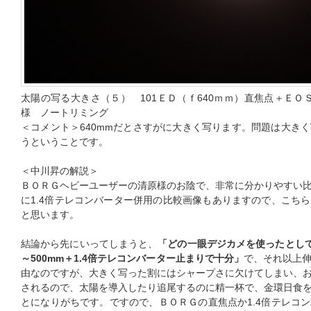
太陽の写る大きさ（５） 101ＥＤ（ｆ640ｍｍ）直焦点＋ＥＯ
様 ノートリミング
＜コメント＞640mmだとさすがに大きく写ります。問題は大き
うということです。
＜中川昇の解説＞
ＢＯＲＧヘビーユーザーの清原様のお陰で、非常に分かりやすい
に1.4倍テレコンバーター併用の比較画像もありますので、こち
と思います。
結論から先にいってしまうと、
「どの一眼デジカメを使ったとして
～500mm＋1.4倍テレコンバーター止まりで十分」
で、それ以上
由なのですが、大きく写った割にはシャープさに欠けてしまい、
されるので、太陽を導入したり追尾するのに精一杯で、金環日食
とになりがちです。ですので、ＢＯＲＧの直焦点か1.4倍テレコ