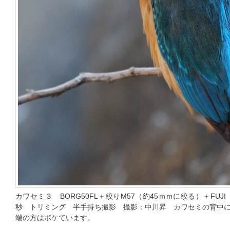
カワセミ３ BORG50FL＋絞りM57（約45ｍｍに絞る）＋FUJI X-P
秒 トリミング 半手持ち撮影 撮影：中川昇 カワセミの背中
端の方はボケています。