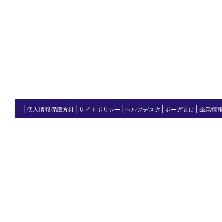
│
│
│
│
│
個人情報保護方針
サイトポリシー
ヘルプデスク
ボーグとは
企業情