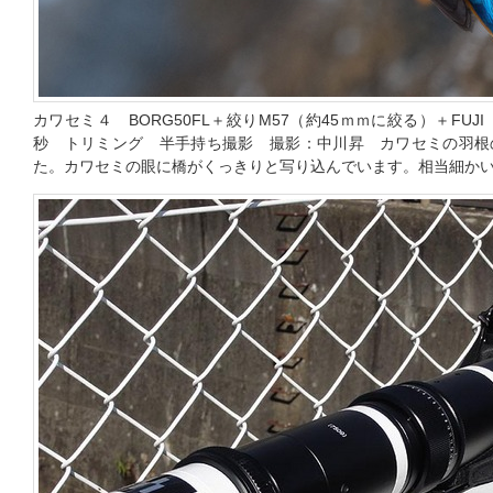
カワセミ４ BORG50FL＋絞りM57（約45ｍｍに絞る）＋FUJI X-P
秒 トリミング 半手持ち撮影 撮影：中川昇 カワセミの羽根
た。カワセミの眼に橋がくっきりと写り込んでいます。相当細か