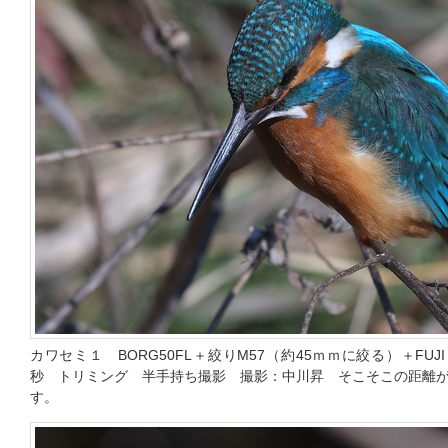
カワセミ１ BORG50FL＋絞りM57（約45ｍｍに絞る）＋FUJI X-
秒 トリミング 半手持ち撮影 撮影：中川昇 そこそこの距離
す。