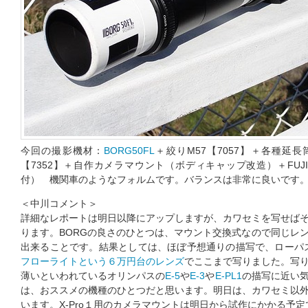
今回の撮影機材：
BORG50FL
＋絞りM57【7057】＋各種延長筒
【7352】＋自作カメラマウント（ボディキャップ改造）＋FUJI 
付） 機関車のようなフォルムです。バランスは非常に良いです
＜中川コメント＞
詳細なレポートは明日以降にアップしますが、カワセミを写せば
ります。BORGの良さのひとつは、マウント交換式なので同じレ
出来ることです。結果としては、ほぼ予想通りの描写で、ローパ
フローライトという６万円台のレンズ
でここまで写りました。写
薄いといわれているオリンパスの
E-5
や
E-3
や
E-PL1
の描写に近い
は、おススメの機種のひとつだと思います。明日は、カワセミ以
います。X-Pro１用のカメラマウントは明日から試作にかかる予定