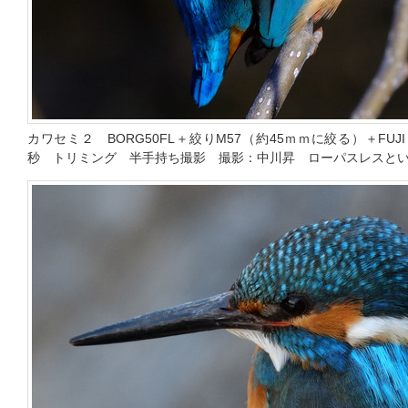
カワセミ２ BORG50FL＋絞りM57（約45ｍｍに絞る）＋FUJI X-
秒 トリミング 半手持ち撮影 撮影：中川昇 ローパスレスと