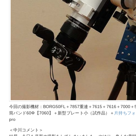
今回の撮影機材：BORG50FL＋7857重連＋7615＋7616＋7000
筒バンド60Φ【7060】＋新型プレート小（試作品）＋
片持ちフォ
pro
＜中川コメント＞