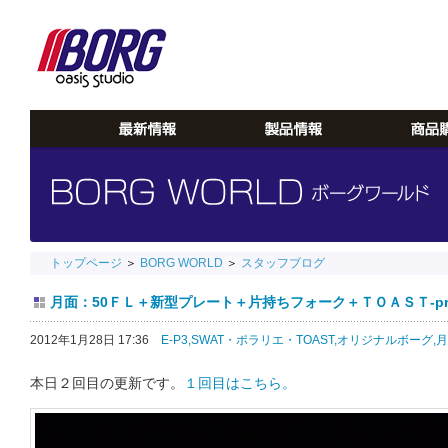
トップページ
＞
BORG WORLD
＞
スタッフブログ
月面：50ＦＬ＋新型プレート＋片持ちフォーク＋ＴＯＡＳＴ-pro 2
2012年1月28日 17:36
E-P3,
SWAT・ポラリエ・TOAST,
オリジナルボーグ,
月
本日２回目の更新です。
１回目はこちら。