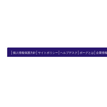
│
│
│
│
│
個人情報保護方針
サイトポリシー
ヘルプデスク
ボーグとは
企業情