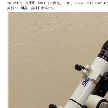
2012/01/28の月面 50FL（直焦点）＋オリンパスE-P3＋TOA
撮影：中川昇 会社駐車場にて