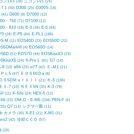
コン1V3
ニコン1V1
(28)
(24)
-Ｔ1
D300
D300S
(50)
(25)
(18)
4
D600
D7000
(41)
(8)
(12)
700・750
D7100
(71)
(12)
800・810
E-3
E-5
(18)
(36)
(64)
P3
E-P5
E-PL1
(28)
(84)
(186)
OS-M
EOS40D
EOS50D
(11)
(23)
(22)
S5DMarkIII
EOS60D
(4)
(14)
OS6D
EOS7D
EOSKissX3
(51)
(44)
(23)
SKissX5
X-Pro１
G7
(24)
(81)
(14)
X-8
α55
α77
Ｅ-Ｍ1
(10)
(25)
(42)
(21)
-ＰＬ5
ＥＯＳ60Ｄa
(47)
(8)
ＯＳ5DＭａｒｋＩＩ
Ｋ-5
(21)
(106)
ＥＸ-7
ＮＥＸ5N
K-3
(10)
(35)
(79)
5II
K-5IIs
NEX-5
(11)
(24)
(13)
EX6
OM-D・E-M5
PEN-F
(15)
(104)
(6)
Q7
シグマ一眼
(55)
(13)
(11)
eb カメラ
X-E1
X-M1
(30)
(21)
(31)
pro2
冷却ＣＣＤ
(42)
(57)
物
(26)