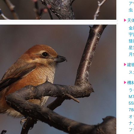
ア
虫
天
金
宇
彗
星
月
建
ス
機
ラ
M
5
78
オ
ナ
フ