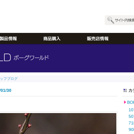
ッフブログ
1/30
カ
B
10
50
71
90