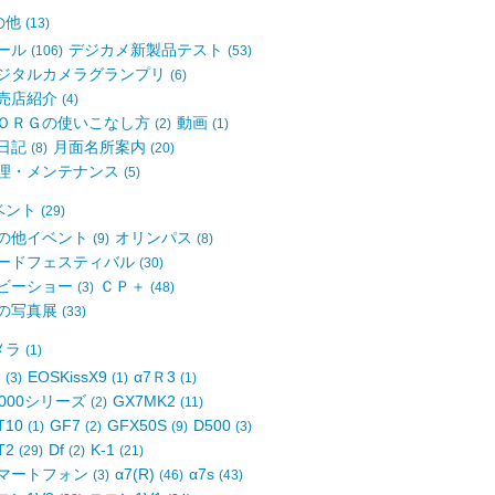
の他
(13)
ール
デジカメ新製品テスト
(106)
(53)
ジタルカメラグランプリ
(6)
売店紹介
(4)
ＯＲＧの使いこなし方
動画
(2)
(1)
日記
月面名所案内
(8)
(20)
理・メンテナンス
(5)
ベント
(29)
の他イベント
オリンパス
(9)
(8)
ードフェスティバル
(30)
ビーショー
ＣＰ＋
(3)
(48)
の写真展
(33)
メラ
(1)
8
EOSKissX9
α7Ｒ3
(3)
(1)
(1)
6000シリーズ
GX7MK2
(2)
(11)
T10
GF7
GFX50S
D500
(1)
(2)
(9)
(3)
T2
Df
K-1
(29)
(2)
(21)
マートフォン
α7(R)
α7s
(3)
(46)
(43)