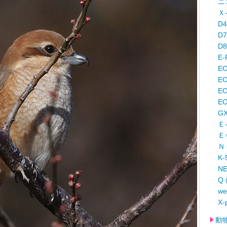
ニ
Ｘ
D
D
D
E-
E
EO
E
EO
G
Ｅ
Ｅ
Ｎ
K-
N
Q
w
X-
動