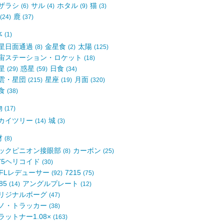
ザラシ
サル
ホタル
猫
(6)
(4)
(9)
(3)
鹿
(24)
(37)
体
(1)
星日面通過
金星食
太陽
(8)
(2)
(125)
宙ステーション・ロケット
(18)
星
惑星
日食
(29)
(59)
(34)
雲・星団
星座
月面
(215)
(19)
(320)
食
(38)
物
(17)
カイツリー
城
(14)
(3)
材
(8)
ックピニオン接眼部
カーボン
(8)
(25)
75ヘリコイド
(30)
5FLレデューサー
7215
(92)
(75)
85
アングルプレート
(14)
(12)
リジナルボーグ
(47)
ノ・トラッカー
(38)
ラットナー1.08×
(163)