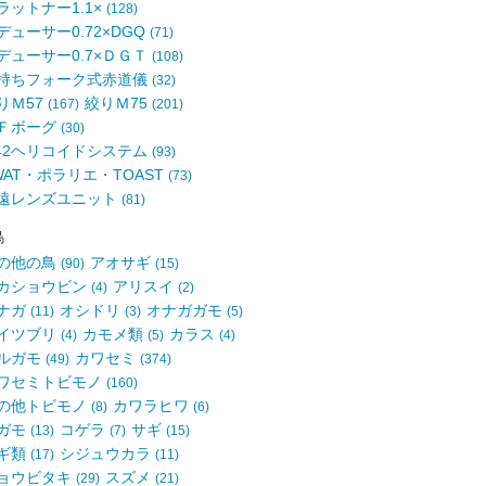
ラットナー1.1×
(128)
デューサー0.72×DGQ
(71)
デューサー0.7×ＤＧＴ
(108)
持ちフォーク式赤道儀
(32)
りＭ57
絞りＭ75
(167)
(201)
Ｆボーグ
(30)
42ヘリコイドシステム
(93)
WAT・ポラリエ・TOAST
(73)
遠レンズユニット
(81)
鳥
の他の鳥
アオサギ
(90)
(15)
カショウビン
アリスイ
(4)
(2)
ナガ
オシドリ
オナガガモ
(11)
(3)
(5)
イツブリ
カモメ類
カラス
(4)
(5)
(4)
ルガモ
カワセミ
(49)
(374)
ワセミトビモノ
(160)
の他トビモノ
カワラヒワ
(8)
(6)
ガモ
コゲラ
サギ
(13)
(7)
(15)
ギ類
シジュウカラ
(17)
(11)
ョウビタキ
スズメ
(29)
(21)