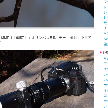
フ
レ
レ
片
絞
Ａ
M
＋MMF-1【9857】＋オリンパスE-5ボデー 撮影：中川昇
S
グ
望
野
そ
ア
エ
カ
カ
カ
そ
コ
サ
ジ