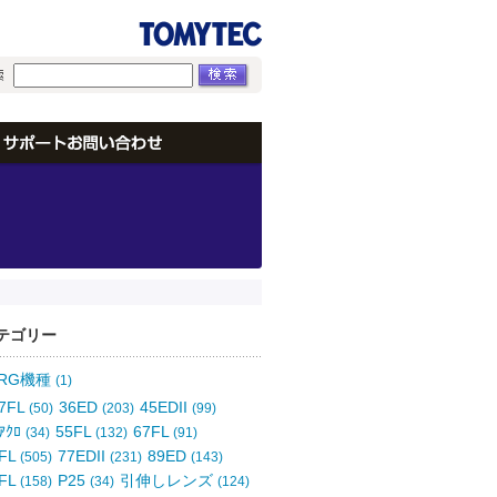
テゴリー
ORG機種
(1)
7FL
36ED
45EDII
(50)
(203)
(99)
ｱｸﾛ
55FL
67FL
(34)
(132)
(91)
FL
77EDII
89ED
(505)
(231)
(143)
FL
P25
引伸しレンズ
(158)
(34)
(124)