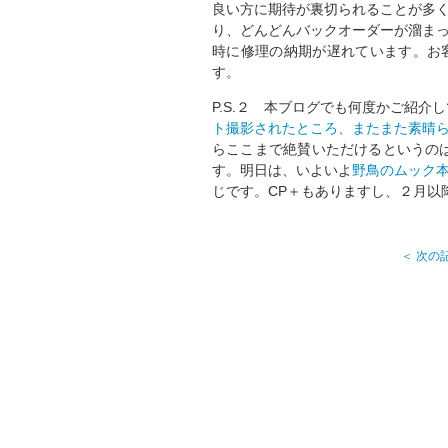
良い方に期待が裏切られることが多く
り、どんどんバックオーダーが溜ま
時に修理の納期が遅れています。お
す。
P.S.２ 本ブログでも何度かご紹介
ト撮影されたところ、またまた素晴
らここまで絶賛いただけるというのは
す。明日は、いよいよ
野鳥のムック
じです。CP＋もありますし、２月以
＜ 次の