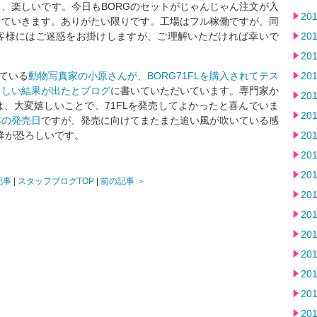
、楽しいです。今日もBORGのセットがじゃんじゃん注文が入
20
っていきます。ありがたい限りです。工場はフル稼働ですが、同
客様にはご迷惑をお掛けしますが、ご理解いただければ幸いで
20
20
している
動物写真家の小原さんが、BORG71FLを購入されてテス
20
らしい結果が出たとブログ
に書いていただいています。専門家か
20
、大変嬉しいことで、71FLを発売してよかったと喜んでいま
20
本の発売日
ですが、発売に向けてまたまた追い風が吹いている感
降が恐ろしいです。
20
20
20
記事
|
スタッフブログTOP
|
前の記事 ＞
20
20
20
20
20
20
20