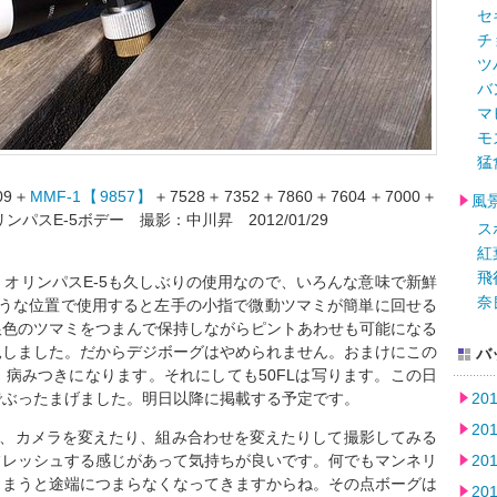
セ
チ
ツ
バ
マ
モ
猛
09＋
MMF-1【9857】
＋7528＋7352＋7860＋7604＋7000＋
風
パスE-5ボデー 撮影：中川昇 2012/01/29
ス
紅
飛
オリンパスE-5も久しぶりの使用なので、いろんな意味で新鮮
奈
うな位置で使用すると左手の小指で微動ツマミが簡単に回せる
銀色のツマミをつまんで保持しながらピントあわせも可能になる
見しました。だからデジボーグはやめられません。おまけにこの
バ
病みつきになります。それにしても50FLは写ります。この日
でぶったまげました。明日以降に掲載する予定です。
20
20
たり、カメラを変えたり、組み合わせを変えたりして撮影してみる
フレッシュする感じがあって気持ちが良いです。何でもマンネリ
20
しまうと途端につまらなくなってきますからね。その点ボーグは
20