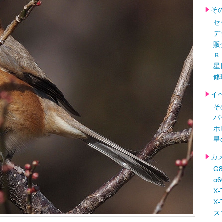
そ
セ
デ
販
Ｂ
星
修
イ
そ
バ
ホ
星
カ
G
α
X-
X-
ス