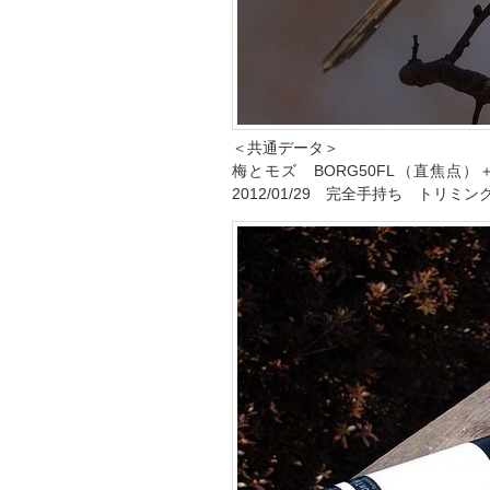
＜共通データ＞
梅とモズ BORG50FL（直焦点）
2012/01/29 完全手持ち トリミン