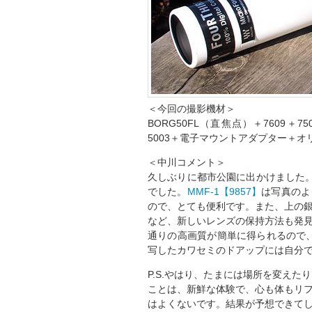
＜今回の撮影機材＞
BORG50FL（直焦点）＋7609＋75
5003＋電子マウントアダプター＋オリン
＜中川コメント＞
久しぶりに都市公園に出かけました。
でした。
MMF-1【9857】
は写真のよ
ので、とても便利です。また、上の
など、新しいレンズの保持方法も発
通りの高画質が簡単に得られるので、
写したカワセミのドアップには自分
P.S.やはり、たまには場所を変え
ことは、新鮮な体験で、心も体もリ
はよくないです。結果が予想できて