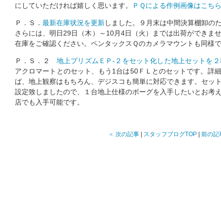
にしていただければ嬉しく思います。
ＰＱによる作例画像はこち
Ｐ．Ｓ．
最新在庫状況を更新
しました。９月末は中間決算棚卸の
さらには、明日29日（木）～10月4日（火）までは出荷ができま
在庫をご確認ください。ペンタックスＱのカメラマウントも同様
Ｐ．Ｓ．２
地上プリズムＥＰ-２をセット化した地上セットを２
アクロマートとのセット、もう1台は50ＦＬとのセットです。詳
ば、地上観察はもちろん、デジスコも簡単に対応できます。セッ
設定致しましたので、１台地上仕様のボーグを入手したいとお考
店でも入手可能です。
＜ 次の記事
|
スタッフブログTOP
|
前の記