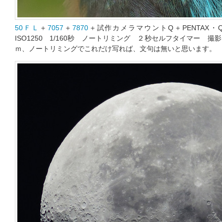
50ＦＬ
＋
7057
＋
7870
＋試作カメラマウントQ＋PENTAX・
ISO1250 1/160秒 ノートリミング ２秒セルフタイマー 撮影：
ｍ、ノートリミングでこれだけ写れば、文句は無いと思います。