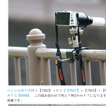
ペンシルボーグ25
＋【7362】＋
ＤＺ-2【7517】
＋【7923】＋
ＨＴ-1【5556】
この組み合わせで何とｆ962ｍｍＦ７になりま
画像です。