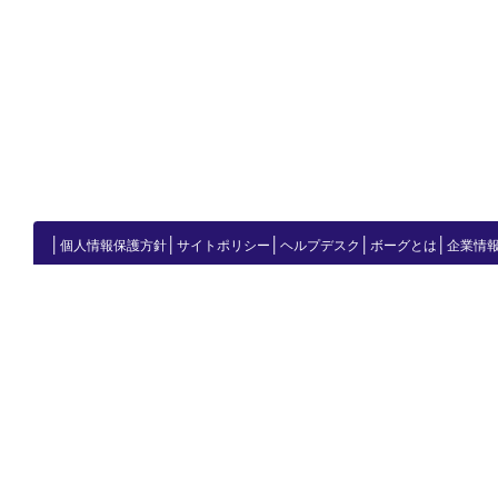
│
│
│
│
│
個人情報保護方針
サイトポリシー
ヘルプデスク
ボーグとは
企業情