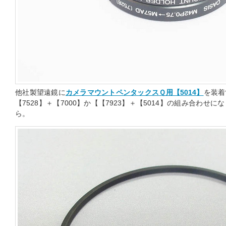
他社製望遠鏡に
カメラマウントペンタックスＱ用【5014】
を装着
【7528】＋【7000】か【【7923】＋【5014】の組み合わせ
ら。