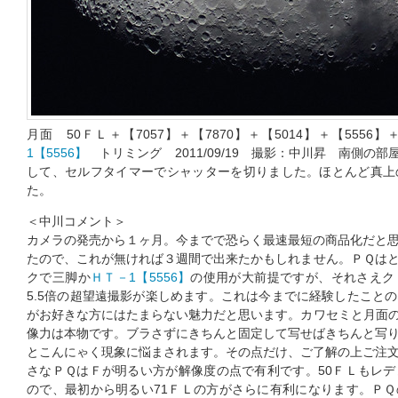
月面 50ＦＬ＋【7057】＋【7870】＋【5014】＋【555
1【5556】
トリミング 2011/09/19 撮影：中川昇 南側の部
して、セルフタイマーでシャッターを切りました。ほとんど真上
た。
＜中川コメント＞
カメラの発売から１ヶ月。今までで恐らく最速最短の商品化だと
たので、これが無ければ３週間で出来たかもしれません。ＰＱは
クで三脚か
ＨＴ－1【5556】
の使用が大前提ですが、それさえク
5.5倍の超望遠撮影が楽しめます。これは今までに経験したこと
がお好きな方にはたまらない魅力だと思います。カワセミと月面
像力は本物です。ブラさずにきちんと固定して写せばきちんと写
とこんにゃく現象に悩まされます。その点だけ、ご了解の上ご注
さなＰＱはＦが明るい方が解像度の点で有利です。50ＦＬもレ
ので、最初から明るい71ＦＬの方がさらに有利になります。Ｐ