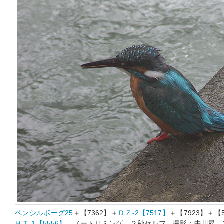
ペンシルボーグ25
＋【7362】＋
ＤＺ-2【7517】
＋【7923】＋
ＨＴ-1【5556】
ノートリミング ２秒セルフ 撮影：中川昇 201