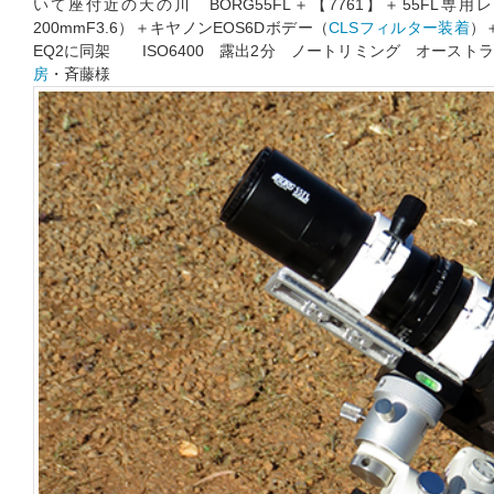
いて座付近の天の川 BORG55FL＋【7761】＋55FL専
200mmF3.6）＋キヤノンEOS6Dボデー（
CLSフィルター装着
）
EQ2に同架 ISO6400 露出2分 ノートリミング オースト
房
・斉藤様