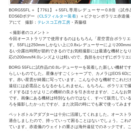
BORG55FL＋【7761】＋55FL専用レデューサー0.8倍（試作
EOS6Dボデー（
CLSフィルター装着
）＋ビクセンポラリエ赤道儀＋
アにて 撮影：
テレスコ工作工房
・斉藤様
＜撮影者のコメント＞
今回オーストラリアで使用するのはもちろん「星空雲台ポラリエ+P
す。55FLは250mmしかない上に0.8xレデューサーにより200m
るい分露出時間が節約できるのでお気軽撮影には最適な機材とな
応の200mm/f4.0レンズよりは軽いので、負担をかけずにポラリ
BORG 55FLに試作品の0.8レデューサーを装着した新しい機材
らしいものでした。星像がすごくシャープで、カメラはEOS 6D
す。赤い星雲が綺麗に写っています。こんな小さな機材でこれだ
遠征には必需品ともなるかもしれません。もちろん、ポラリエで
イドするほうがよりこの機材の良さを引き出せますが、こんなお
です。画像にある機材は特別なものではなく、すべて販売してい
ろを撮影したかったですが、また次回の時にでも家で使ってみま
ペットボトルアダプターは十分に活躍してくれました。オースト
適合しましたので、持っていって困ることはないでしょう。これの
ています。赤道儀のウェイトの重さは海外遠征でのネックです。