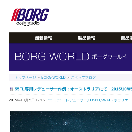
トップページ
＞
BORG WORLD
＞
スタッフブログ
55FL専用レデューサー作例：オーストラリアにて 2015/10/0
2015年10月 5日 17:15
55FL,
55FLレデューサー,
EOS6D,
SWAT・ポラリエ・T