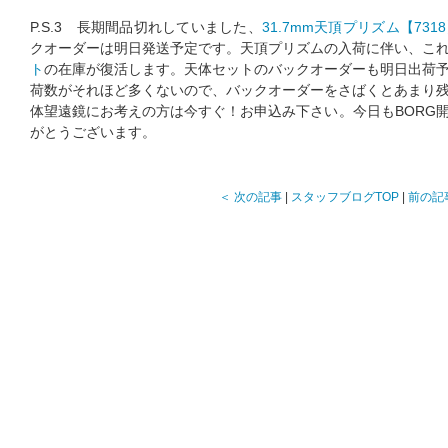
P.S.3 長期間品切れしていました、
31.7mm天頂プリズム【731
クオーダーは明日発送予定です。天頂プリズムの入荷に伴い、こ
ト
の在庫が復活します。天体セットのバックオーダーも明日出荷
荷数がそれほど多くないので、バックオーダーをさばくとあまり
体望遠鏡にお考えの方は今すぐ！お申込み下さい。今日もBORG
がとうございます。
＜ 次の記事
|
スタッフブログTOP
|
前の記