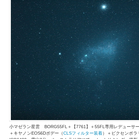
小マゼラン星雲 BORG55FL＋【7761】＋55FL専用レデューサー0
＋キヤノンEOS6Dボデー（
CLSフィルター装着
）＋ビクセンポラ