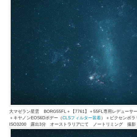
大マゼラン星雲 BORG55FL＋【7761】＋55FL専用レデューサー0
＋キヤノンEOS6Dボデー（
CLSフィルター装着
）＋ビクセンポラ
ISO3200 露出3分 オーストラリアにて ノートリミング 撮影