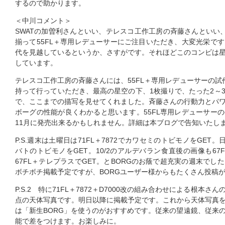
するので助かります。
＜中川コメント＞
SWATの加曽利さんといい、テレスコ工作工房の斉藤さんといい
揃って55FL＋専用レデューサーにご注目いただき、大変光栄で
代を見越しているというか、さすがです。それほどこのコンビは
しています。
テレスコ工作工房の斉藤さんには、55FL＋専用レデューサーの試
持って行っていただき、最高の星空の下、1枚撮りで、たった2～
で、ここまでの描写を見せてくれました。斉藤さんの行動力とパ
ボーグの性能が良くわかると思います。55FL専用レデューサー
11月に発売出来るかもしれません。詳細は本ブログで告知いたし
P.S.週末は土曜日は71FL＋7872でカワセミのトビモノをGET。
バトのトビモノをGET。10/2のアルデバラン食直後の画像も67
67FL＋テレプラスでGET。とBORGのお蔭で超充実の週末で
ボチボチ掲載予定ですが、BORGユーザー様からもたくさん投稿
P.S.2 特に71FL＋7872＋D7000改の組み合わせによる根本さ
点の天体写真です。明日以降に掲載予定です。これから天体写真
は「新生BORG」を使うのがおすすめです。従来の望遠鏡、従来
能で差をつけます。お楽しみに。