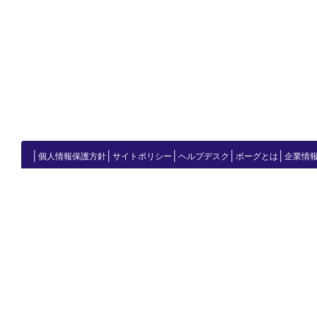
│
│
│
│
│
個人情報保護方針
サイトポリシー
ヘルプデスク
ボーグとは
企業情